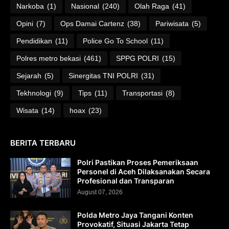
Narkoba
(1)
Nasional
(240)
Olah Raga
(41)
Opini
(7)
Ops Damai Cartenz
(38)
Pariwisata
(5)
Pendidikan
(11)
Police Go To School
(11)
Polres metro bekasi
(461)
SPPG POLRI
(15)
Sejarah
(5)
Sinergitas TNI POLRI
(31)
Tekhnologi
(9)
Tips
(11)
Transportasi
(8)
Wisata
(14)
hoax
(23)
BERITA TERBARU
Polri Pastikan Proses Pemeriksaan
Personel di Aceh Dilaksanakan Secara
Profesional dan Transparan
August 07, 2026
Polda Metro Jaya Tangani Konten
Provokatif, Situasi Jakarta Tetap