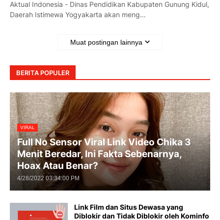
Aktual Indonesia - Dinas Pendidikan Kabupaten Gunung Kidul,
Daerah Istimewa Yogyakarta akan meng…
Muat postingan lainnya
BERITA POPULER
VIRAL
Full No Sensor Viral Link Video Chika 3
Menit Beredar, Ini Fakta Sebenarnya,
Hoax Atau Benar?
4/28/2022 03:34:00 PM
Link Film dan Situs Dewasa yang
Diblokir dan Tidak Diblokir oleh Kominfo