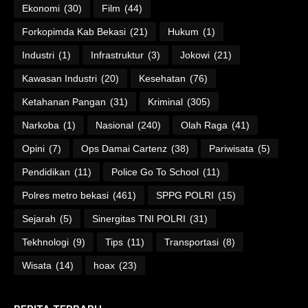
Ekonomi
(30)
Film
(44)
Forkopimda Kab Bekasi
(21)
Hukum
(1)
Industri
(1)
Infrastruktur
(3)
Jokowi
(21)
Kawasan Industri
(20)
Kesehatan
(76)
Ketahanan Pangan
(31)
Kriminal
(305)
Narkoba
(1)
Nasional
(240)
Olah Raga
(41)
Opini
(7)
Ops Damai Cartenz
(38)
Pariwisata
(5)
Pendidikan
(11)
Police Go To School
(11)
Polres metro bekasi
(461)
SPPG POLRI
(15)
Sejarah
(5)
Sinergitas TNI POLRI
(31)
Tekhnologi
(9)
Tips
(11)
Transportasi
(8)
Wisata
(14)
hoax
(23)