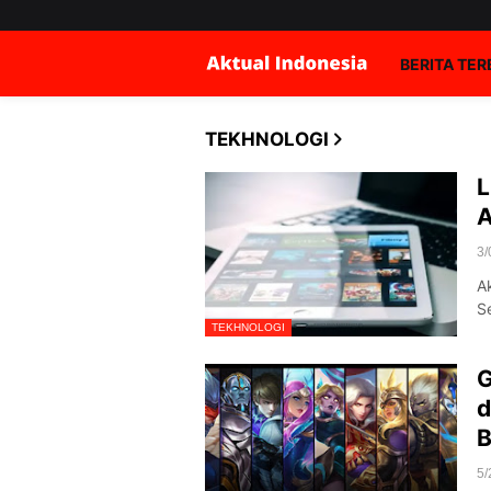
BERITA TE
TEKHNOLOGI
L
A
3/
A
S
TEKHNOLOGI
G
d
B
5/