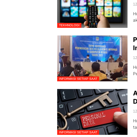
12
H
a
TEKHNOLOGI
P
I
12
H
P
INFORMASI SETIAP SAAT
A
D
12
H
t
INFORMASI SETIAP SAAT