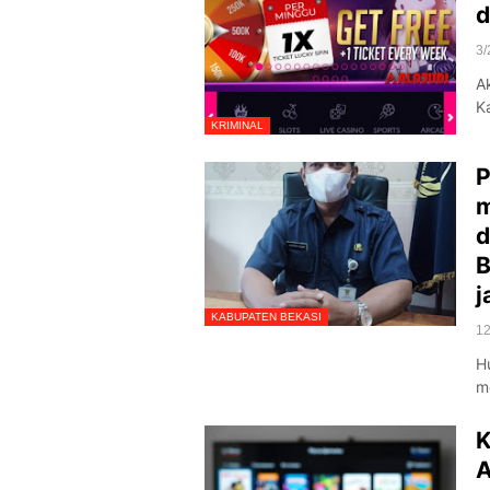
d
3/
Ak
K
KRIMINAL
P
m
d
B
j
KABUPATEN BEKASI
12
H
m
K
A