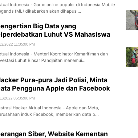
ktual Indonesia - Game online populer di Indonesia Mobile
egends (ML) dikabarkan akan dihapus …
engertian Big Data yang
iperdebatkan Luhut VS Mahasiswa
12/2022 11:35:00 PM
ktual Indonesia - Menteri Koordinator Kemaritiman dan
nvestasi Luhut Binsar Pandjaitan menemui…
acker Pura-pura Jadi Polisi, Minta
ata Pengguna Apple dan Facebook
11/2022 05:35:00 PM
lustrasi Hacker Aktual Indonesia - Apple dan Meta,
erusahaan induk Facebook, memberikan data p…
erangan Siber, Website Kementan