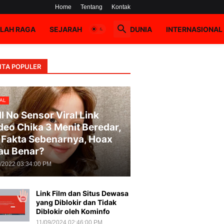
Home
Tentang
Kontak
LAH RAGA
SEJARAH
HOAX
DUNIA
INTERNASIONAL
ITA POPULER
AL
ll No Sensor Viral Link
deo Chika 3 Menit Beredar,
i Fakta Sebenarnya, Hoax
au Benar?
8/2022 03:34:00 PM
Link Film dan Situs Dewasa
yang Diblokir dan Tidak
Diblokir oleh Kominfo
11/09/2024 02:46:00 PM