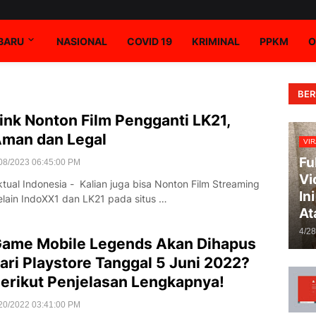
RBARU
NASIONAL
COVID 19
KRIMINAL
PPKM
O
BER
ink Nonton Film Pengganti LK21,
man dan Legal
VIR
Fu
08/2023 06:45:00 PM
Vi
ktual Indonesia - Kalian juga bisa Nonton Film Streaming
In
elain IndoXX1 dan LK21 pada situs …
At
4/2
ame Mobile Legends Akan Dihapus
ari Playstore Tanggal 5 Juni 2022?
erikut Penjelasan Lengkapnya!
20/2022 03:41:00 PM