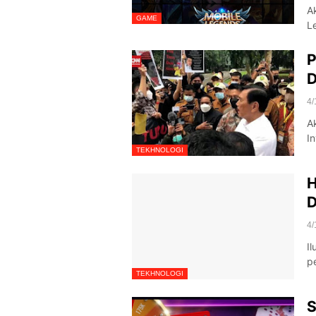
A
GAME
L
P
D
4/
A
I
TEKHNOLOGI
H
D
4/
I
p
TEKHNOLOGI
S