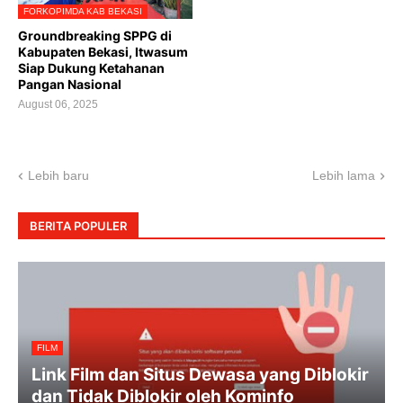
FORKOPIMDA KAB BEKASI
Groundbreaking SPPG di
Kabupaten Bekasi, Itwasum
Siap Dukung Ketahanan
Pangan Nasional
August 06, 2025
Lebih baru
Lebih lama
BERITA POPULER
FILM
Link Film dan Situs Dewasa yang Diblokir
dan Tidak Diblokir oleh Kominfo