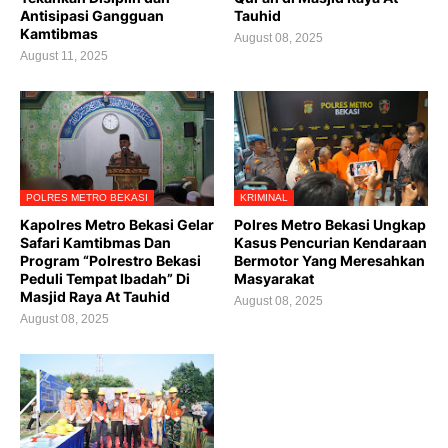
Antisipasi Gangguan
Tauhid
Kamtibmas
August 08, 2025
August 11, 2025
POLRES METRO BEKASI
KRIMINAL
Kapolres Metro Bekasi Gelar
Polres Metro Bekasi Ungkap
Safari Kamtibmas Dan
Kasus Pencurian Kendaraan
Program “Polrestro Bekasi
Bermotor Yang Meresahkan
Peduli Tempat Ibadah” Di
Masyarakat
Masjid Raya At Tauhid
August 08, 2025
August 08, 2025