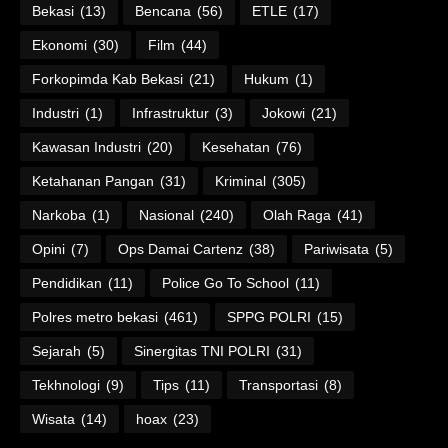
Bekasi
(13)
Bencana
(56)
ETLE
(17)
Ekonomi
(30)
Film
(44)
Forkopimda Kab Bekasi
(21)
Hukum
(1)
Industri
(1)
Infrastruktur
(3)
Jokowi
(21)
Kawasan Industri
(20)
Kesehatan
(76)
Ketahanan Pangan
(31)
Kriminal
(305)
Narkoba
(1)
Nasional
(240)
Olah Raga
(41)
Opini
(7)
Ops Damai Cartenz
(38)
Pariwisata
(5)
Pendidikan
(11)
Police Go To School
(11)
Polres metro bekasi
(461)
SPPG POLRI
(15)
Sejarah
(5)
Sinergitas TNI POLRI
(31)
Tekhnologi
(9)
Tips
(11)
Transportasi
(8)
Wisata
(14)
hoax
(23)