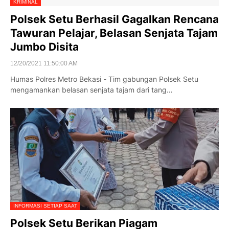
KRIMINAL
Polsek Setu Berhasil Gagalkan Rencana
Tawuran Pelajar, Belasan Senjata Tajam
Jumbo Disita
12/20/2021 11:50:00 AM
Humas Polres Metro Bekasi - Tim gabungan Polsek Setu
mengamankan belasan senjata tajam dari tang…
INFORMASI SETIAP SAAT
Polsek Setu Berikan Piagam