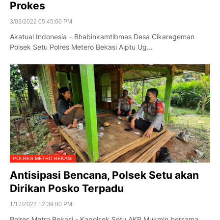
Prokes
3/03/2022 05:45:00 PM
Akatual Indonesia – Bhabinkamtibmas Desa Cikaregeman
Polsek Setu Polres Metero Bekasi Aiptu Ug…
POLRES METRO BEKASI
Antisipasi Bencana, Polsek Setu akan
Dirikan Posko Terpadu
1/17/2022 12:39:00 PM
Polres Metro Bekasi - Kapolsek Setu AKP Mukmin bersama