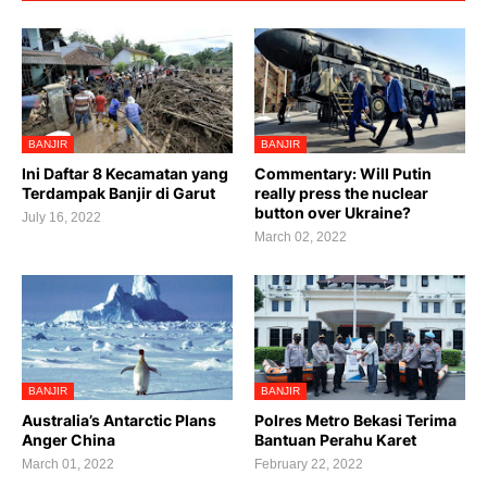
BANJIR
BANJIR
Ini Daftar 8 Kecamatan yang
Commentary: Will Putin
Terdampak Banjir di Garut
really press the nuclear
button over Ukraine?
July 16, 2022
March 02, 2022
BANJIR
BANJIR
Australia’s Antarctic Plans
Polres Metro Bekasi Terima
Anger China
Bantuan Perahu Karet
March 01, 2022
February 22, 2022