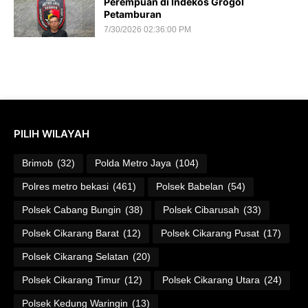
Perempuan di Indekos Grogol
Petamburan
7/30/2026 02:36:00 PM
PILIH WILAYAH
Brimob
(32)
Polda Metro Jaya
(104)
Polres metro bekasi
(461)
Polsek Babelan
(54)
Polsek Cabang Bungin
(38)
Polsek Cibarusah
(33)
Polsek Cikarang Barat
(12)
Polsek Cikarang Pusat
(17)
Polsek Cikarang Selatan
(20)
Polsek Cikarang Timur
(12)
Polsek Cikarang Utara
(24)
Polsek Kedung Waringin
(13)