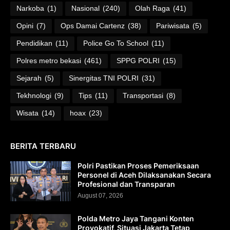
Narkoba
(1)
Nasional
(240)
Olah Raga
(41)
Opini
(7)
Ops Damai Cartenz
(38)
Pariwisata
(5)
Pendidikan
(11)
Police Go To School
(11)
Polres metro bekasi
(461)
SPPG POLRI
(15)
Sejarah
(5)
Sinergitas TNI POLRI
(31)
Tekhnologi
(9)
Tips
(11)
Transportasi
(8)
Wisata
(14)
hoax
(23)
BERITA TERBARU
Polri Pastikan Proses Pemeriksaan
Personel di Aceh Dilaksanakan Secara
Profesional dan Transparan
August 07, 2026
Polda Metro Jaya Tangani Konten
Provokatif, Situasi Jakarta Tetap