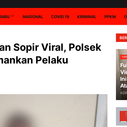
RBARU
NASIONAL
COVID 19
KRIMINAL
PPKM
O
BER
n Sopir Viral, Polsek
mankan Pelaku
VIR
Fu
Vi
In
At
4/2