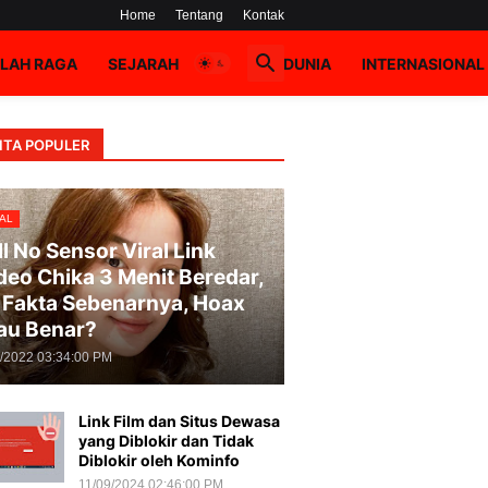
Home
Tentang
Kontak
LAH RAGA
SEJARAH
HOAX
DUNIA
INTERNASIONAL
ITA POPULER
AL
ll No Sensor Viral Link
deo Chika 3 Menit Beredar,
i Fakta Sebenarnya, Hoax
au Benar?
8/2022 03:34:00 PM
Link Film dan Situs Dewasa
yang Diblokir dan Tidak
Diblokir oleh Kominfo
11/09/2024 02:46:00 PM