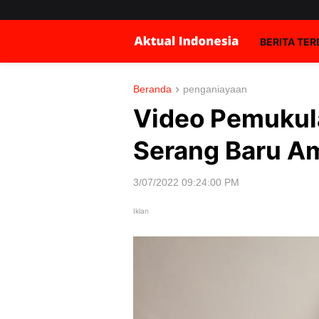
BERITA TE
Beranda
penganiayaan
Video Pemukula
Serang Baru A
3/07/2022 09:24:00 PM
Iklan