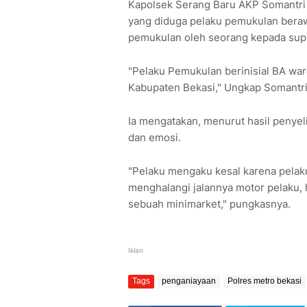
Kapolsek Serang Baru AKP Somantri
yang diduga pelaku pemukulan berawa
pemukulan oleh seorang kepada supi
"Pelaku Pemukulan berinisial BA wa
Kabupaten Bekasi," Ungkap Somantri
Ia mengatakan, menurut hasil penyeli
dan emosi.
"Pelaku mengaku kesal karena pelaku
menghalangi jalannya motor pelaku, h
sebuah minimarket," pungkasnya.
Iklan
Tags
penganiayaan
Polres metro bekasi