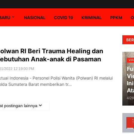
RBARU
NASIONAL
COVID 19
KRIMINAL
PPKM
O
BER
olwan RI Beri Trauma Healing dan
ebutuhan Anak-anak di Pasaman
VIR
Fu
01/2022 12:19:00 PM
Vi
tual Indonesia - Personel Polisi Wanita (Polwan) RI melalui
In
olda Sumatera Barat memberikan tr…
At
4/2
t postingan lainnya