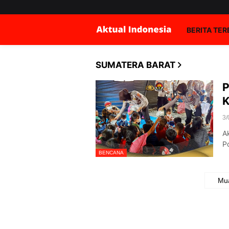
BERITA TE
SUMATERA BARAT
P
K
3/
Ak
P
BENCANA
Mua