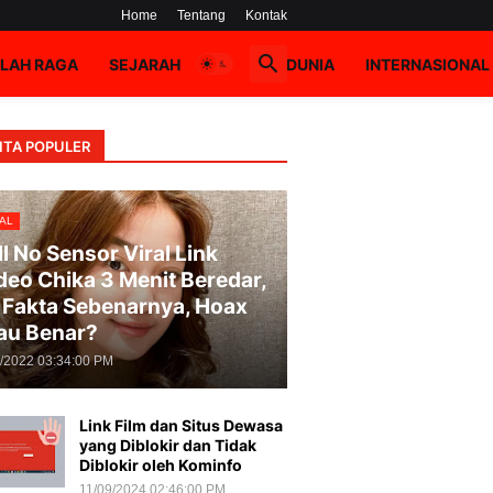
Home
Tentang
Kontak
LAH RAGA
SEJARAH
HOAX
DUNIA
INTERNASIONAL
ITA POPULER
AL
ll No Sensor Viral Link
deo Chika 3 Menit Beredar,
i Fakta Sebenarnya, Hoax
au Benar?
8/2022 03:34:00 PM
Link Film dan Situs Dewasa
yang Diblokir dan Tidak
Diblokir oleh Kominfo
11/09/2024 02:46:00 PM