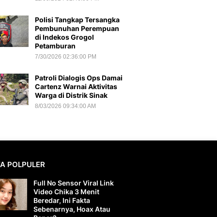
Polisi Tangkap Tersangka
Pembunuhan Perempuan
di Indekos Grogol
Petamburan
7/30/2026 02:36:00 PM
Patroli Dialogis Ops Damai
Cartenz Warnai Aktivitas
Warga di Distrik Sinak
8/03/2026 09:34:00 AM
TA POLPULER
Full No Sensor Viral Link
Video Chika 3 Menit
Beredar, Ini Fakta
Sebenarnya, Hoax Atau