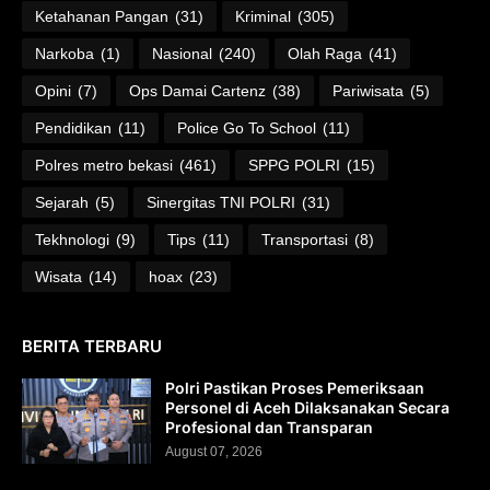
Ketahanan Pangan
(31)
Kriminal
(305)
Narkoba
(1)
Nasional
(240)
Olah Raga
(41)
Opini
(7)
Ops Damai Cartenz
(38)
Pariwisata
(5)
Pendidikan
(11)
Police Go To School
(11)
Polres metro bekasi
(461)
SPPG POLRI
(15)
Sejarah
(5)
Sinergitas TNI POLRI
(31)
Tekhnologi
(9)
Tips
(11)
Transportasi
(8)
Wisata
(14)
hoax
(23)
BERITA TERBARU
Polri Pastikan Proses Pemeriksaan
Personel di Aceh Dilaksanakan Secara
Profesional dan Transparan
August 07, 2026