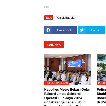
Iklan
Tags
Polsek Babelan
Facebook
Twitter
LAINNYA
POLSEK BABELAN
PENDI
Kapolres Metro Bekasi Gelar
Polic
Rakord Lintas Sektoral
Bhabi
Operasi Lilin Jaya 2024
Babel
untuk Pengamanan Libur
di SM