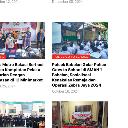
er 12, 2024
December 05, 2024
NAL
POLICE GO TO SCHOOL
s Metro Bekasi Berhasil
Polsek Babelan Gelar Police
p Komplotan Pelaku
Goes to School di SMAN 1
urian Dengan
Babelan, Sosialisasi
asan di 12 Minimarket
Kenakalan Remaja dan
Operasi Zebra Jaya 2024
r 25, 2024
October 18, 2024