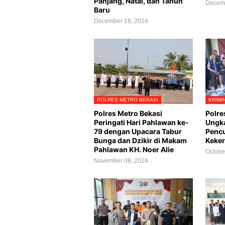
Panjang, Natal, dan Tahun
Decemb
Baru
December 18, 2024
POLRES METRO BEKASI
KRIMI
Polres Metro Bekasi
Polre
Peringati Hari Pahlawan ke-
Ungka
79 dengan Upacara Tabur
Penc
Bunga dan Dzikir di Makam
Keker
Pahlawan KH. Noer Alie
Octobe
November 08, 2024