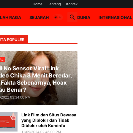
Home
Tentang
Kontak
LAH RAGA
SEJARAH
HOAX
DUNIA
INTERNASIONAL
ITA POPULER
AL
ll No Sensor Viral Link
deo Chika 3 Menit Beredar,
i Fakta Sebenarnya, Hoax
au Benar?
8/2022 03:34:00 PM
Link Film dan Situs Dewasa
yang Diblokir dan Tidak
Diblokir oleh Kominfo
11/09/2024 02:46:00 PM