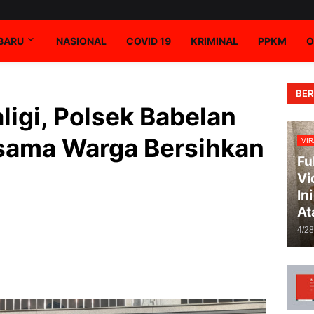
RBARU
NASIONAL
COVID 19
KRIMINAL
PPKM
O
BER
ligi, Polsek Babelan
rsama Warga Bersihkan
VIR
Fu
Vi
In
At
4/2