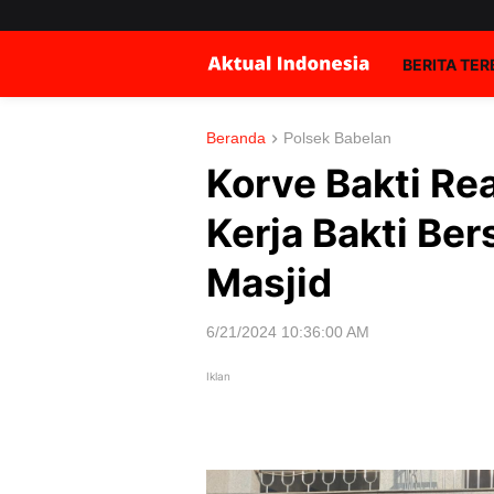
BERITA TE
Beranda
Polsek Babelan
Korve Bakti Rea
Kerja Bakti Be
Masjid
6/21/2024 10:36:00 AM
Iklan