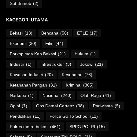
Sat Brimob
(2)
KAGEGORI UTAMA
Bekasi
(13)
Bencana
(56)
ETLE
(17)
Ekonomi
(30)
Film
(44)
Forkopimda Kab Bekasi
(21)
Hukum
(1)
Industri
(1)
Infrastruktur
(3)
Jokowi
(21)
Kawasan Industri
(20)
Kesehatan
(76)
Ketahanan Pangan
(31)
Kriminal
(305)
Narkoba
(1)
Nasional
(240)
Olah Raga
(41)
Opini
(7)
Ops Damai Cartenz
(38)
Pariwisata
(5)
Pendidikan
(11)
Police Go To School
(11)
Polres metro bekasi
(461)
SPPG POLRI
(15)
Sejarah
(5)
Sinergitas TNI POLRI
(31)