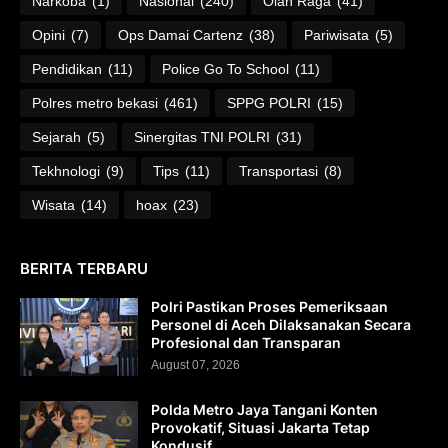
Narkoba
(1)
Nasional
(240)
Olah Raga
(41)
Opini
(7)
Ops Damai Cartenz
(38)
Pariwisata
(5)
Pendidikan
(11)
Police Go To School
(11)
Polres metro bekasi
(461)
SPPG POLRI
(15)
Sejarah
(5)
Sinergitas TNI POLRI
(31)
Tekhnologi
(9)
Tips
(11)
Transportasi
(8)
Wisata
(14)
hoax
(23)
BERITA TERBARU
Polri Pastikan Proses Pemeriksaan
Personel di Aceh Dilaksanakan Secara
Profesional dan Transparan
August 07, 2026
Polda Metro Jaya Tangani Konten
Provokatif, Situasi Jakarta Tetap
Kondusif