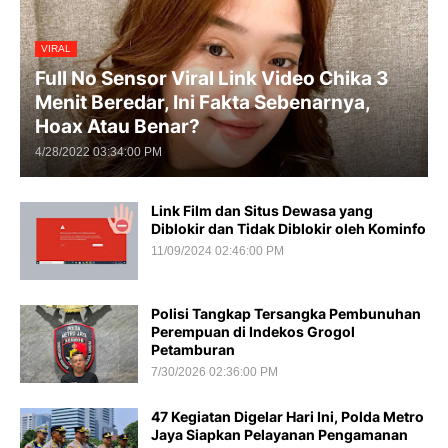
VIRAL
Full No Sensor Viral Link Video Chika 3
Menit Beredar, Ini Fakta Sebenarnya,
Hoax Atau Benar?
4/28/2022 03:34:00 PM
Link Film dan Situs Dewasa yang
Diblokir dan Tidak Diblokir oleh Kominfo
11/09/2024 02:46:00 PM
Polisi Tangkap Tersangka Pembunuhan
Perempuan di Indekos Grogol
Petamburan
7/30/2026 02:36:00 PM
47 Kegiatan Digelar Hari Ini, Polda Metro
Jaya Siapkan Pelayanan Pengamanan