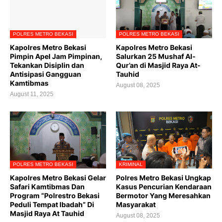
POLRES METRO BEKASI
POLRES METRO BEKASI
Kapolres Metro Bekasi
Kapolres Metro Bekasi
Pimpin Apel Jam Pimpinan,
Salurkan 25 Mushaf Al-
Tekankan Disiplin dan
Qur’an di Masjid Raya At-
Antisipasi Gangguan
Tauhid
Kamtibmas
August 08, 2025
August 11, 2025
POLRES METRO BEKASI
KRIMINAL
Kapolres Metro Bekasi Gelar
Polres Metro Bekasi Ungkap
Safari Kamtibmas Dan
Kasus Pencurian Kendaraan
Program “Polrestro Bekasi
Bermotor Yang Meresahkan
Peduli Tempat Ibadah” Di
Masyarakat
Masjid Raya At Tauhid
August 08, 2025