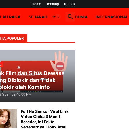
Home
Tentang
Kontak
LAH RAGA
SEJARAH
HOAX
DUNIA
INTERNASIONAL
ITA POPULER
M
nk Film dan Situs Dewasa
ng Diblokir dan Tidak
blokir oleh Kominfo
09/2024 02:46:00 PM
Full No Sensor Viral Link
Video Chika 3 Menit
Beredar, Ini Fakta
Sebenarnya, Hoax Atau