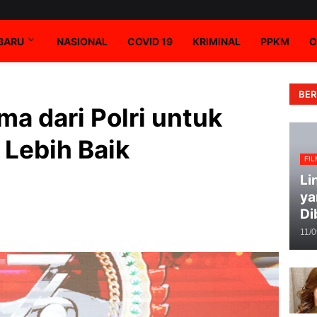
RBARU
NASIONAL
COVID 19
KRIMINAL
PPKM
O
BER
ma dari Polri untuk
 Lebih Baik
FIL
Li
ya
Di
11/