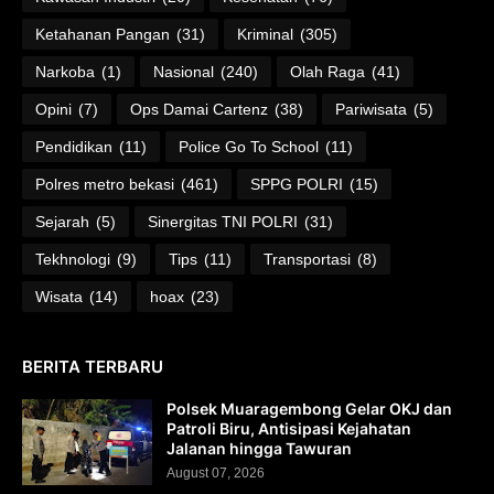
Ketahanan Pangan
(31)
Kriminal
(305)
Narkoba
(1)
Nasional
(240)
Olah Raga
(41)
Opini
(7)
Ops Damai Cartenz
(38)
Pariwisata
(5)
Pendidikan
(11)
Police Go To School
(11)
Polres metro bekasi
(461)
SPPG POLRI
(15)
Sejarah
(5)
Sinergitas TNI POLRI
(31)
Tekhnologi
(9)
Tips
(11)
Transportasi
(8)
Wisata
(14)
hoax
(23)
BERITA TERBARU
Polsek Muaragembong Gelar OKJ dan
Patroli Biru, Antisipasi Kejahatan
Jalanan hingga Tawuran
August 07, 2026