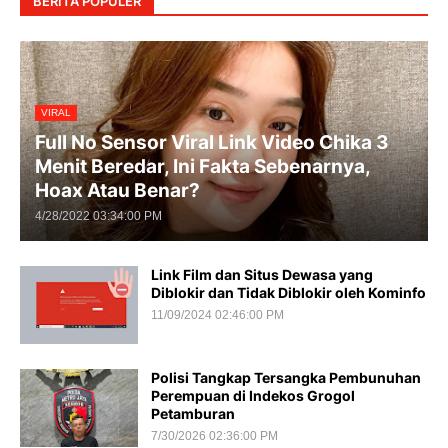
BERITA POPULER
VIRAL
Full No Sensor Viral Link Video Chika 3
Menit Beredar, Ini Fakta Sebenarnya,
Hoax Atau Benar?
4/28/2022 03:34:00 PM
Link Film dan Situs Dewasa yang
Diblokir dan Tidak Diblokir oleh Kominfo
11/09/2024 02:46:00 PM
Polisi Tangkap Tersangka Pembunuhan
Perempuan di Indekos Grogol
Petamburan
7/30/2026 02:36:00 PM