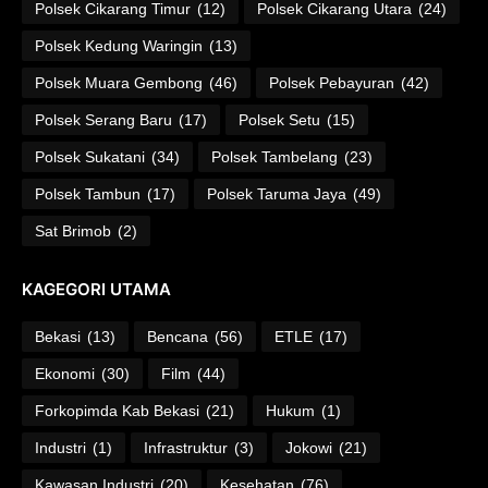
Polsek Cikarang Timur
(12)
Polsek Cikarang Utara
(24)
Polsek Kedung Waringin
(13)
Polsek Muara Gembong
(46)
Polsek Pebayuran
(42)
Polsek Serang Baru
(17)
Polsek Setu
(15)
Polsek Sukatani
(34)
Polsek Tambelang
(23)
Polsek Tambun
(17)
Polsek Taruma Jaya
(49)
Sat Brimob
(2)
KAGEGORI UTAMA
Bekasi
(13)
Bencana
(56)
ETLE
(17)
Ekonomi
(30)
Film
(44)
Forkopimda Kab Bekasi
(21)
Hukum
(1)
Industri
(1)
Infrastruktur
(3)
Jokowi
(21)
Kawasan Industri
(20)
Kesehatan
(76)