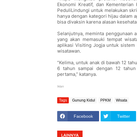
Ekonomi Kreatif, dan Kementerian 
PeduliLindungi untuk melakukan skr
hanya dengan kategori hijau dalam a
bisa divaksin karena alasan kesehata
Selanjutnya, meminta penggunaan ap
yang akan memasuki tempat wisat
aplikasi Visiting Jogja untuk siste
wisatawan.
“Kelima, untuk anak di bawah 12 tah
6 tahun sampai dengan 12 tahun 
pertama,” katanya.
Iklan
Tags
Gunung Kidul
PPKM
Wisata
Facebook
Twitter
LAINNYA