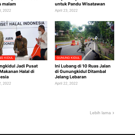
s malam
untuk Pandu Wisatawan
8, 2022
April 23, 2022
G KIDUL
GUNUNG KIDUL
gkidul Jadi Pusat
Ini Lubang di 10 Ruas Jalan
 Makanan Halal di
di Gunungkidul Ditambal
esia
Jelang Lebaran
2, 2022
April 22, 2022
Lebih lama