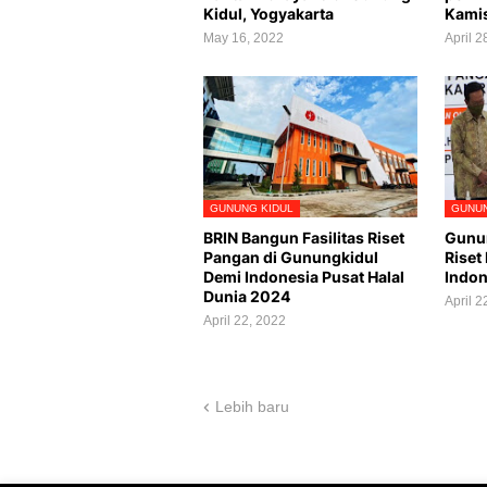
Kidul, Yogyakarta
Kami
May 16, 2022
April 2
GUNUNG KIDUL
GUNUN
BRIN Bangun Fasilitas Riset
Gunun
Pangan di Gunungkidul
Riset
Demi Indonesia Pusat Halal
Indon
Dunia 2024
April 2
April 22, 2022
Lebih baru