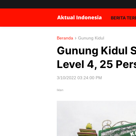
BERITA TE
Beranda
Gunung Kidul
Gunung Kidul 
Level 4, 25 Pe
3/10/2022 03:24:00 PM
Iklan