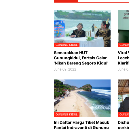
GUNUNG KIDUL
GUNUN
Semarakkan HUT
Viral
Gunungkidul, Fortais Gelar
Leceh
'Nikah Bareng Segoro Kidul'
Klarif
June 09, 2022
June 0
GUNUNG KIDUL
GUNUN
Ini Daftar Harga Tiket Masuk
Dishu
Pantai Indrayanti di Gunung
perki