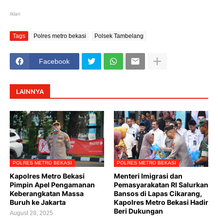
Iklan
Tags
Polres metro bekasi
Polsek Tambelang
Facebook
LAINNYA
POLRES METRO BEKASI
POLRES METRO BEKASI
Kapolres Metro Bekasi
Menteri Imigrasi dan
Pimpin Apel Pengamanan
Pemasyarakatan RI Salurkan
Keberangkatan Massa
Bansos di Lapas Cikarang,
Buruh ke Jakarta
Kapolres Metro Bekasi Hadir
Beri Dukungan
August 28, 2025