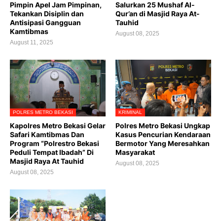
Pimpin Apel Jam Pimpinan,
Salurkan 25 Mushaf Al-
Tekankan Disiplin dan
Qur’an di Masjid Raya At-
Antisipasi Gangguan
Tauhid
Kamtibmas
August 08, 2025
August 11, 2025
POLRES METRO BEKASI
KRIMINAL
Kapolres Metro Bekasi Gelar
Polres Metro Bekasi Ungkap
Safari Kamtibmas Dan
Kasus Pencurian Kendaraan
Program “Polrestro Bekasi
Bermotor Yang Meresahkan
Peduli Tempat Ibadah” Di
Masyarakat
Masjid Raya At Tauhid
August 08, 2025
August 08, 2025