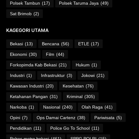
Polsek Tambun
(17)
Polsek Taruma Jaya
(49)
Sat Brimob
(2)
KAGEGORI UTAMA
Bekasi
(13)
Bencana
(56)
ETLE
(17)
Ekonomi
(30)
Film
(44)
Forkopimda Kab Bekasi
(21)
Hukum
(1)
Industri
(1)
Infrastruktur
(3)
Jokowi
(21)
Kawasan Industri
(20)
Kesehatan
(76)
Ketahanan Pangan
(31)
Kriminal
(305)
Narkoba
(1)
Nasional
(240)
Olah Raga
(41)
Opini
(7)
Ops Damai Cartenz
(38)
Pariwisata
(5)
Pendidikan
(11)
Police Go To School
(11)
Polres metro bekasi
(461)
SPPG POLRI
(15)