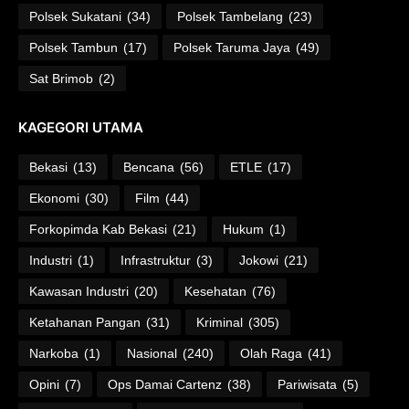
Polsek Sukatani
(34)
Polsek Tambelang
(23)
Polsek Tambun
(17)
Polsek Taruma Jaya
(49)
Sat Brimob
(2)
KAGEGORI UTAMA
Bekasi
(13)
Bencana
(56)
ETLE
(17)
Ekonomi
(30)
Film
(44)
Forkopimda Kab Bekasi
(21)
Hukum
(1)
Industri
(1)
Infrastruktur
(3)
Jokowi
(21)
Kawasan Industri
(20)
Kesehatan
(76)
Ketahanan Pangan
(31)
Kriminal
(305)
Narkoba
(1)
Nasional
(240)
Olah Raga
(41)
Opini
(7)
Ops Damai Cartenz
(38)
Pariwisata
(5)