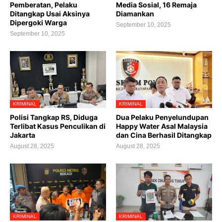
Pemberatan, Pelaku
Media Sosial, 16 Remaja
Ditangkap Usai Aksinya
Diamankan
Dipergoki Warga
September 10, 2025
September 10, 2025
KRIMINAL
KRIMINAL
Polisi Tangkap RS, Diduga
Dua Pelaku Penyelundupan
Terlibat Kasus Penculikan di
Happy Water Asal Malaysia
Jakarta
dan Cina Berhasil Ditangkap
August 28, 2025
August 28, 2025
KRIMINAL
KRIMINAL