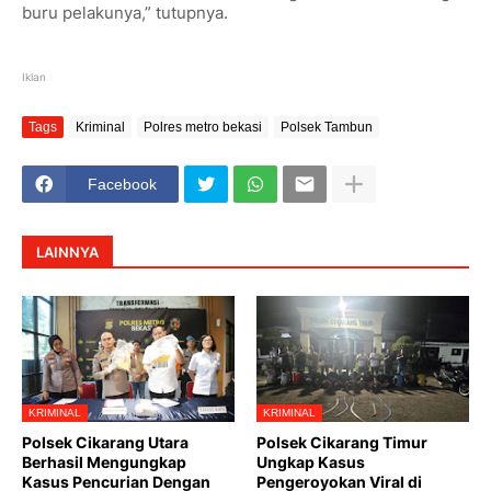
buru pelakunya,” tutupnya.
Iklan
Tags
Kriminal
Polres metro bekasi
Polsek Tambun
Facebook
LAINNYA
KRIMINAL
KRIMINAL
Polsek Cikarang Utara
Polsek Cikarang Timur
Berhasil Mengungkap
Ungkap Kasus
Kasus Pencurian Dengan
Pengeroyokan Viral di