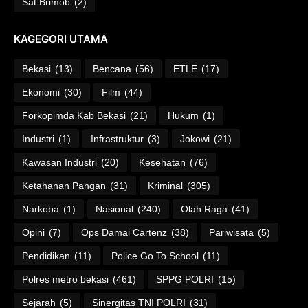
Sat Brimob
(2)
KAGEGORI UTAMA
Bekasi
(13)
Bencana
(56)
ETLE
(17)
Ekonomi
(30)
Film
(44)
Forkopimda Kab Bekasi
(21)
Hukum
(1)
Industri
(1)
Infrastruktur
(3)
Jokowi
(21)
Kawasan Industri
(20)
Kesehatan
(76)
Ketahanan Pangan
(31)
Kriminal
(305)
Narkoba
(1)
Nasional
(240)
Olah Raga
(41)
Opini
(7)
Ops Damai Cartenz
(38)
Pariwisata
(5)
Pendidikan
(11)
Police Go To School
(11)
Polres metro bekasi
(461)
SPPG POLRI
(15)
Sejarah
(5)
Sinergitas TNI POLRI
(31)