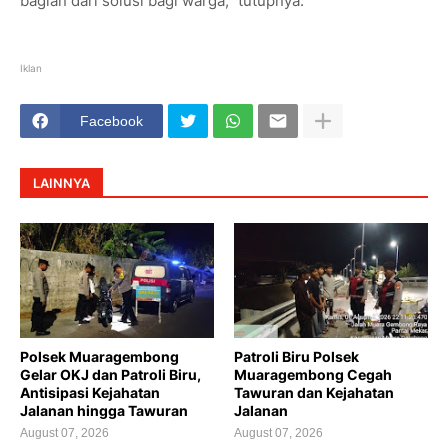
bagian dari solusi bagi warga,” tutupnya.
Iklan
Facebook
LAINNYA
Polsek Muaragembong
Patroli Biru Polsek
Gelar OKJ dan Patroli Biru,
Muaragembong Cegah
Antisipasi Kejahatan
Tawuran dan Kejahatan
Jalanan hingga Tawuran
Jalanan
August 07, 2026
August 07, 2026