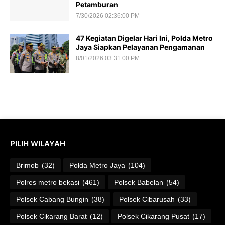
Petamburan
7/30/2026 02:36:00 PM
47 Kegiatan Digelar Hari Ini, Polda Metro
Jaya Siapkan Pelayanan Pengamanan
8/01/2026 03:31:00 PM
PILIH WILAYAH
Brimob
(32)
Polda Metro Jaya
(104)
Polres metro bekasi
(461)
Polsek Babelan
(54)
Polsek Cabang Bungin
(38)
Polsek Cibarusah
(33)
Polsek Cikarang Barat
(12)
Polsek Cikarang Pusat
(17)