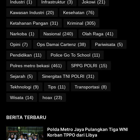
Industri
(1)
Infrastruktur
(3)
Jokowi
(21)
Kawasan Industri
(20)
Kesehatan
(76)
Ketahanan Pangan
(31)
Kriminal
(305)
Narkoba
(1)
Nasional
(240)
Olah Raga
(41)
Opini
(7)
Ops Damai Cartenz
(38)
Pariwisata
(5)
Pendidikan
(11)
Police Go To School
(11)
Polres metro bekasi
(461)
SPPG POLRI
(15)
Sejarah
(5)
Sinergitas TNI POLRI
(31)
Tekhnologi
(9)
Tips
(11)
Transportasi
(8)
Wisata
(14)
hoax
(23)
BERITA TERBARU
Polda Metro Jaya Pulangkan Tiga WNI
Korban TPPO dari Libya