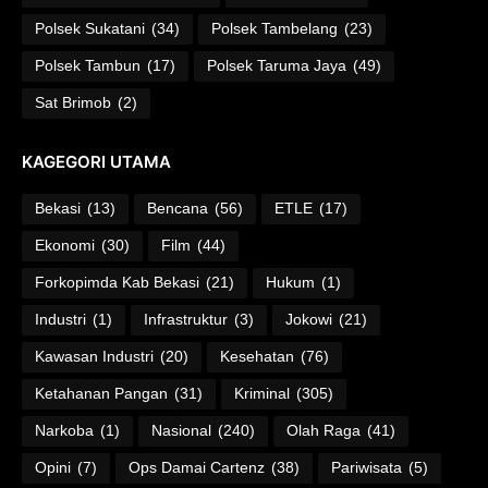
Polsek Sukatani
(34)
Polsek Tambelang
(23)
Polsek Tambun
(17)
Polsek Taruma Jaya
(49)
Sat Brimob
(2)
KAGEGORI UTAMA
Bekasi
(13)
Bencana
(56)
ETLE
(17)
Ekonomi
(30)
Film
(44)
Forkopimda Kab Bekasi
(21)
Hukum
(1)
Industri
(1)
Infrastruktur
(3)
Jokowi
(21)
Kawasan Industri
(20)
Kesehatan
(76)
Ketahanan Pangan
(31)
Kriminal
(305)
Narkoba
(1)
Nasional
(240)
Olah Raga
(41)
Opini
(7)
Ops Damai Cartenz
(38)
Pariwisata
(5)