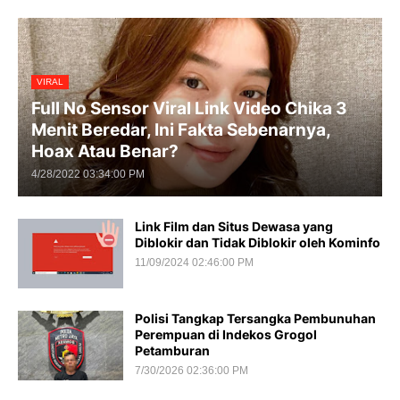
VIRAL
Full No Sensor Viral Link Video Chika 3
Menit Beredar, Ini Fakta Sebenarnya,
Hoax Atau Benar?
4/28/2022 03:34:00 PM
Link Film dan Situs Dewasa yang
Diblokir dan Tidak Diblokir oleh Kominfo
11/09/2024 02:46:00 PM
Polisi Tangkap Tersangka Pembunuhan
Perempuan di Indekos Grogol
Petamburan
7/30/2026 02:36:00 PM