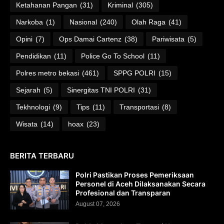
Ketahanan Pangan
(31)
Kriminal
(305)
Narkoba
(1)
Nasional
(240)
Olah Raga
(41)
Opini
(7)
Ops Damai Cartenz
(38)
Pariwisata
(5)
Pendidikan
(11)
Police Go To School
(11)
Polres metro bekasi
(461)
SPPG POLRI
(15)
Sejarah
(5)
Sinergitas TNI POLRI
(31)
Tekhnologi
(9)
Tips
(11)
Transportasi
(8)
Wisata
(14)
hoax
(23)
BERITA TERBARU
Polri Pastikan Proses Pemeriksaan
Personel di Aceh Dilaksanakan Secara
Profesional dan Transparan
August 07, 2026