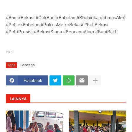
#BanjirBekasi #CekBanjirBabelan #BhabinkamtibmasAktif
#PolsekBabelan #PolresMetroBekasi #KaliBekasi
#PolriPresisi #BekasiSiaga #BencanaAlam #BuniBakti
Iklan
Tags
Bencana
Facebook
LAINNYA