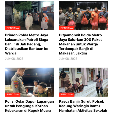
BENCANA
BENCANA
Brimob Polda Metro Jaya
Ditpamobvit Polda Metro
Laksanakan Patroli Siaga
Jaya Salurkan 300 Paket
Banjir di Jati Padang,
Makanan untuk Warga
Distribusikan Bantuan ke
Terdampak Banjir di
Warga
Makasar, Jaktim
July 08, 2025
July 08, 2025
BENCANA
BENCANA
Polisi Gelar Dapur Lapangan
Pasca Banjir Surut, Polsek
untuk Pengungsi Korban
Kedung Waringin Bantu
Kebakaran di Kapuk Muara
Hambatan Aktivitas Sekolah