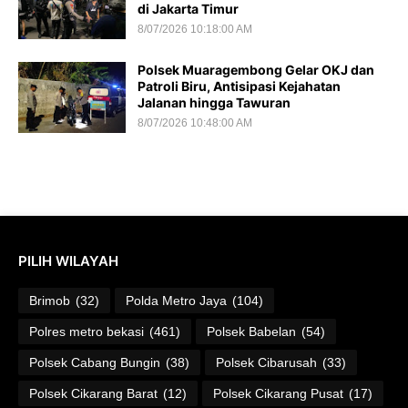
di Jakarta Timur
8/07/2026 10:18:00 AM
Polsek Muaragembong Gelar OKJ dan
Patroli Biru, Antisipasi Kejahatan
Jalanan hingga Tawuran
8/07/2026 10:48:00 AM
PILIH WILAYAH
Brimob
(32)
Polda Metro Jaya
(104)
Polres metro bekasi
(461)
Polsek Babelan
(54)
Polsek Cabang Bungin
(38)
Polsek Cibarusah
(33)
Polsek Cikarang Barat
(12)
Polsek Cikarang Pusat
(17)