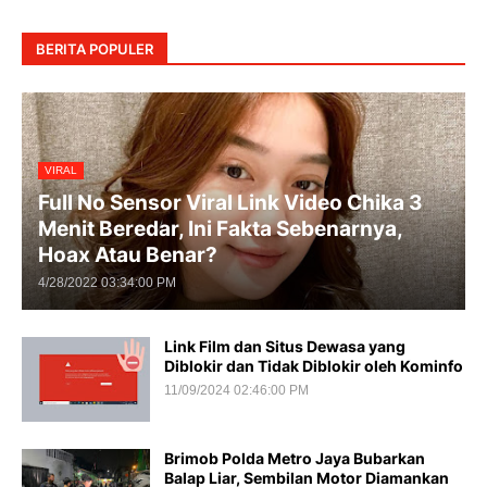
BERITA POPULER
VIRAL
Full No Sensor Viral Link Video Chika 3
Menit Beredar, Ini Fakta Sebenarnya,
Hoax Atau Benar?
4/28/2022 03:34:00 PM
Link Film dan Situs Dewasa yang
Diblokir dan Tidak Diblokir oleh Kominfo
11/09/2024 02:46:00 PM
Brimob Polda Metro Jaya Bubarkan
Balap Liar, Sembilan Motor Diamankan