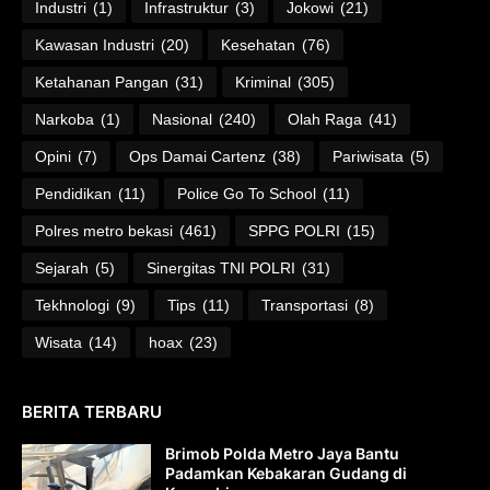
Industri
(1)
Infrastruktur
(3)
Jokowi
(21)
Kawasan Industri
(20)
Kesehatan
(76)
Ketahanan Pangan
(31)
Kriminal
(305)
Narkoba
(1)
Nasional
(240)
Olah Raga
(41)
Opini
(7)
Ops Damai Cartenz
(38)
Pariwisata
(5)
Pendidikan
(11)
Police Go To School
(11)
Polres metro bekasi
(461)
SPPG POLRI
(15)
Sejarah
(5)
Sinergitas TNI POLRI
(31)
Tekhnologi
(9)
Tips
(11)
Transportasi
(8)
Wisata
(14)
hoax
(23)
BERITA TERBARU
Brimob Polda Metro Jaya Bantu
Padamkan Kebakaran Gudang di