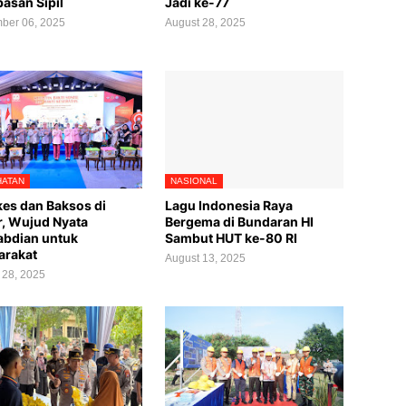
asan Sipil
Jadi ke-77
ber 06, 2025
August 28, 2025
ATAN
NASIONAL
kes dan Baksos di
Lagu Indonesia Raya
, Wujud Nyata
Bergema di Bundaran HI
bdian untuk
Sambut HUT ke-80 RI
arakat
August 13, 2025
 28, 2025