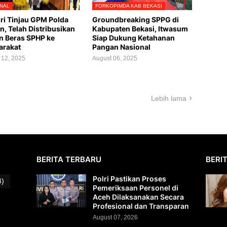
NAL
FORKOPIMDA KAB BEKASI
ri Tinjau GPM Polda
Groundbreaking SPPG di
n, Telah Distribusikan
Kabupaten Bekasi, Itwasum
n Beras SPHP ke
Siap Dukung Ketahanan
arakat
Pangan Nasional
 12, 2025
August 06, 2025
Lebih lama
BERITA TERBARU
BERI
Polri Pastikan Proses
4)
Pemeriksaan Personel di
Aceh Dilaksanakan Secara
Profesional dan Transparan
August 07, 2026