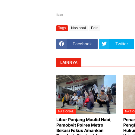
Iklan
Tags
Nasional
Polri
Facebook
Twitter
LAINNYA
NASIONAL
NASIO
Libur Panjang Maulid Nabi,
Pena
Pamobvit Polres Metro
Pengh
Bekasi Fokus Amankan
Huku