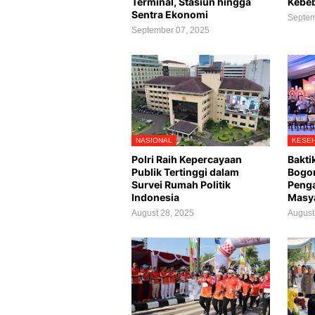
Terminal, Stasiun hingga
Kebeb
Sentra Ekonomi
Septem
September 07, 2025
NASIONAL
KESEH
Polri Raih Kepercayaan
Bakti
Publik Tertinggi dalam
Bogor
Survei Rumah Politik
Penga
Indonesia
Masy
August 28, 2025
August