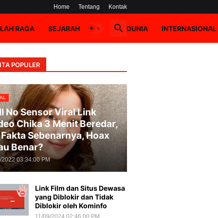
Home
Tentang
Kontak
LAH RAGA
SEJARAH
HOAX
DUNIA
INTERNASIONAL
ITA POPULER
AL
ll No Sensor Viral Link
deo Chika 3 Menit Beredar,
i Fakta Sebenarnya, Hoax
au Benar?
8/2022 03:34:00 PM
Link Film dan Situs Dewasa
yang Diblokir dan Tidak
Diblokir oleh Kominfo
11/09/2024 02:46:00 PM