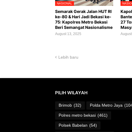
NASIONAL
NASIO
Semarak Gerak Jalan HUT RI
Kapol
ke-80 & Hari Jadi Bekasi ke-
Bante
75: Kapolres Metro Bekasi
27 To
Beri Semangat Nasionalisme
Masy
August 13, 2025
August
Lebih baru
PILIH WILAYAH
Brimob
(32)
Polda Metro Jaya
(10
Polres metro bekasi
(461)
Polsek Babelan
(54)