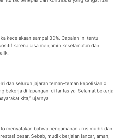
itu tak terlepas dari kontribusi yang sangat luar
gka kecelakaan sampai 30%. Capaian ini tentu
ositif karena bisa menjamin keselamatan dan
alik.
olri dan seluruh jajaran teman-teman kepolisian di
 bekerja di lapangan, di lantas ya. Selamat bekerja
yarakat kita,” ujarnya.
nto menyatakan bahwa pengamanan arus mudik dan
estasi besar. Sebab, mudik berjalan lancar, aman,