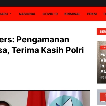
RBARU
NASIONAL
COVID 19
KRIMINAL
PPKM
O
BER
ers: Pengamanan
a, Terima Kasih Polri
VIR
Fu
Vi
In
At
4/2