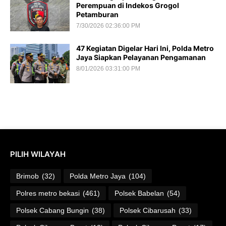
Perempuan di Indekos Grogol
Petamburan
7/30/2026 02:36:00 PM
47 Kegiatan Digelar Hari Ini, Polda Metro
Jaya Siapkan Pelayanan Pengamanan
8/01/2026 03:31:00 PM
PILIH WILAYAH
Brimob
(32)
Polda Metro Jaya
(104)
Polres metro bekasi
(461)
Polsek Babelan
(54)
Polsek Cabang Bungin
(38)
Polsek Cibarusah
(33)