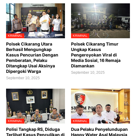
KRIMINAL
KRIMINAL
Polsek Cikarang Utara
Polsek Cikarang Timur
Berhasil Mengungkap
Ungkap Kasus
Kasus Pencurian Dengan
Pengeroyokan Viral di
Pemberatan, Pelaku
Media Sosial, 16 Remaja
Ditangkap Usai Aksinya
Diamankan
Dipergoki Warga
September 10, 2025
September 10, 2025
KRIMINAL
KRIMINAL
Polisi Tangkap RS, Diduga
Dua Pelaku Penyelundupan
Terlibat Kasus Penculikan di
Happy Water Asal Malaysia