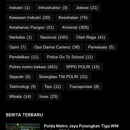
Industri
(1)
Infrastruktur
(3)
Jokowi
(21)
Kawasan Industri
(20)
Kesehatan
(76)
Ketahanan Pangan
(31)
Kriminal
(305)
Narkoba
(1)
Nasional
(240)
Olah Raga
(41)
Opini
(7)
Ops Damai Cartenz
(38)
Pariwisata
(5)
Pendidikan
(11)
Police Go To School
(11)
Polres metro bekasi
(461)
SPPG POLRI
(15)
Sejarah
(5)
Sinergitas TNI POLRI
(31)
Tekhnologi
(9)
Tips
(11)
Transportasi
(8)
Wisata
(14)
hoax
(23)
BERITA TERBARU
Polda Metro Jaya Pulangkan Tiga WNI