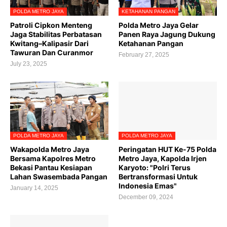
POLDA METRO JAYA
KETAHANAN PANGAN
Patroli Cipkon Menteng
Polda Metro Jaya Gelar
Jaga Stabilitas Perbatasan
Panen Raya Jagung Dukung
Kwitang–Kalipasir Dari
Ketahanan Pangan
Tawuran Dan Curanmor
February 27, 2025
July 23, 2025
POLDA METRO JAYA
POLDA METRO JAYA
Wakapolda Metro Jaya
Peringatan HUT Ke-75 Polda
Bersama Kapolres Metro
Metro Jaya, Kapolda Irjen
Bekasi Pantau Kesiapan
Karyoto: "Polri Terus
Lahan Swasembada Pangan
Bertransformasi Untuk
Indonesia Emas"
January 14, 2025
December 09, 2024