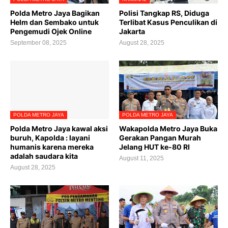
Polda Metro Jaya Bagikan
Polisi Tangkap RS, Diduga
Helm dan Sembako untuk
Terlibat Kasus Penculikan di
Pengemudi Ojek Online
Jakarta
September 08, 2025
August 28, 2025
POLDA METRO JAYA
POLDA METRO JAYA
Polda Metro Jaya kawal aksi
Wakapolda Metro Jaya Buka
buruh, Kapolda : layani
Gerakan Pangan Murah
humanis karena mereka
Jelang HUT ke-80 RI
adalah saudara kita
August 11, 2025
August 28, 2025