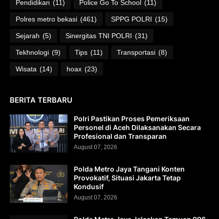
Pendidikan
(11)
Police Go To School
(11)
Polres metro bekasi
(461)
SPPG POLRI
(15)
Sejarah
(5)
Sinergitas TNI POLRI
(31)
Tekhnologi
(9)
Tips
(11)
Transportasi
(8)
Wisata
(14)
hoax
(23)
BERITA TERBARU
Polri Pastikan Proses Pemeriksaan
Personel di Aceh Dilaksanakan Secara
Profesional dan Transparan
August 07, 2026
Polda Metro Jaya Tangani Konten
Provokatif, Situasi Jakarta Tetap
Kondusif
August 07, 2026