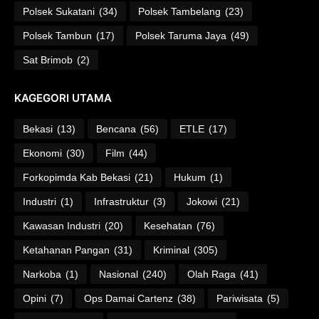
Polsek Sukatani
(34)
Polsek Tambelang
(23)
Polsek Tambun
(17)
Polsek Taruma Jaya
(49)
Sat Brimob
(2)
KAGEGORI UTAMA
Bekasi
(13)
Bencana
(56)
ETLE
(17)
Ekonomi
(30)
Film
(44)
Forkopimda Kab Bekasi
(21)
Hukum
(1)
Industri
(1)
Infrastruktur
(3)
Jokowi
(21)
Kawasan Industri
(20)
Kesehatan
(76)
Ketahanan Pangan
(31)
Kriminal
(305)
Narkoba
(1)
Nasional
(240)
Olah Raga
(41)
Opini
(7)
Ops Damai Cartenz
(38)
Pariwisata
(5)