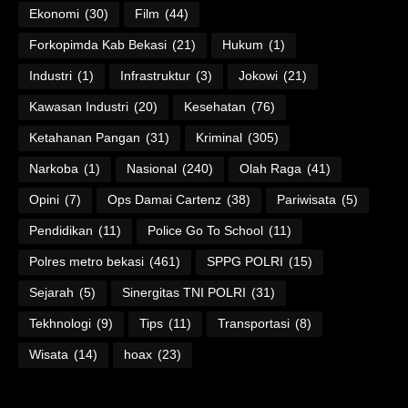
Ekonomi
(30)
Film
(44)
Forkopimda Kab Bekasi
(21)
Hukum
(1)
Industri
(1)
Infrastruktur
(3)
Jokowi
(21)
Kawasan Industri
(20)
Kesehatan
(76)
Ketahanan Pangan
(31)
Kriminal
(305)
Narkoba
(1)
Nasional
(240)
Olah Raga
(41)
Opini
(7)
Ops Damai Cartenz
(38)
Pariwisata
(5)
Pendidikan
(11)
Police Go To School
(11)
Polres metro bekasi
(461)
SPPG POLRI
(15)
Sejarah
(5)
Sinergitas TNI POLRI
(31)
Tekhnologi
(9)
Tips
(11)
Transportasi
(8)
Wisata
(14)
hoax
(23)