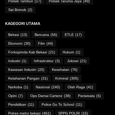
Polsek Tambun
(17)
Polsek Taruma Jaya
(49)
Sat Brimob
(2)
KAGEGORI UTAMA
Bekasi
(13)
Bencana
(56)
ETLE
(17)
Ekonomi
(30)
Film
(44)
Forkopimda Kab Bekasi
(21)
Hukum
(1)
Industri
(1)
Infrastruktur
(3)
Jokowi
(21)
Kawasan Industri
(20)
Kesehatan
(76)
Ketahanan Pangan
(31)
Kriminal
(305)
Narkoba
(1)
Nasional
(240)
Olah Raga
(41)
Opini
(7)
Ops Damai Cartenz
(38)
Pariwisata
(5)
Pendidikan
(11)
Police Go To School
(11)
Polres metro bekasi
(461)
SPPG POLRI
(15)