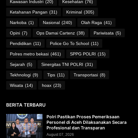
Kawasan Industri
(20)
Kesehatan
(76)
Ketahanan Pangan
(31)
Kriminal
(305)
Narkoba
(1)
Nasional
(240)
Olah Raga
(41)
Opini
(7)
Ops Damai Cartenz
(38)
Pariwisata
(5)
Pendidikan
(11)
Police Go To School
(11)
Polres metro bekasi
(461)
SPPG POLRI
(15)
Sejarah
(5)
Sinergitas TNI POLRI
(31)
Tekhnologi
(9)
Tips
(11)
Transportasi
(8)
Wisata
(14)
hoax
(23)
BERITA TERBARU
Polri Pastikan Proses Pemeriksaan
Personel di Aceh Dilaksanakan Secara
Profesional dan Transparan
August 07, 2026