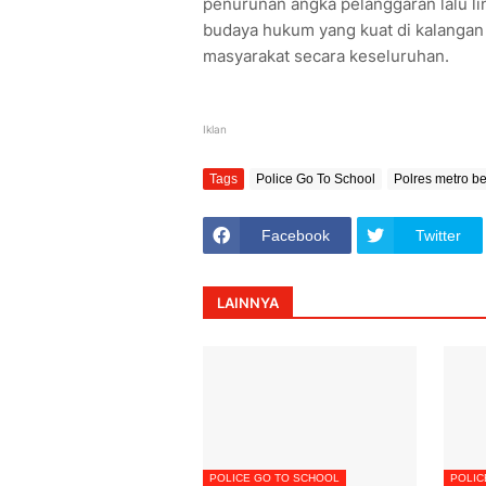
penurunan angka pelanggaran lalu lin
budaya hukum yang kuat di kalangan 
masyarakat secara keseluruhan.
Iklan
Tags
Police Go To School
Polres metro b
Facebook
Twitter
LAINNYA
POLICE GO TO SCHOOL
POLIC