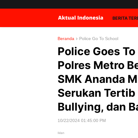
BERITA TE
Beranda
Police Go To School
Police Goes To
Polres Metro B
SMK Ananda Mit
Serukan Tertib 
Bullying, dan 
10/22/2024 01:45:00 PM
Iklan