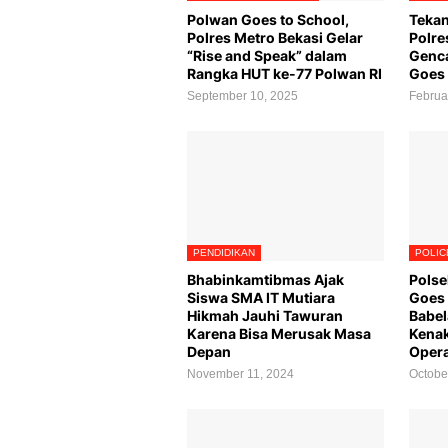
Polwan Goes to School,
Tekan
Polres Metro Bekasi Gelar
Polre
“Rise and Speak” dalam
Genca
Rangka HUT ke-77 Polwan RI
Goes 
September 10, 2025
Februa
PENDIDIKAN
POLIC
Bhabinkamtibmas Ajak
Polse
Siswa SMA IT Mutiara
Goes 
Hikmah Jauhi Tawuran
Babel
Karena Bisa Merusak Masa
Kenak
Depan
Opera
November 11, 2024
Octobe