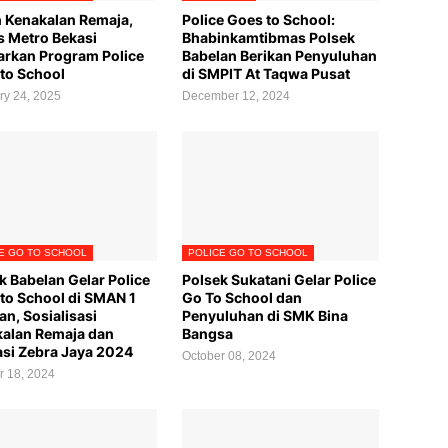
 Kenakalan Remaja,
Police Goes to School:
s Metro Bekasi
Bhabinkamtibmas Polsek
rkan Program Police
Babelan Berikan Penyuluhan
to School
di SMPIT At Taqwa Pusat
ry 24, 2025
December 12, 2024
E GO TO SCHOOL
POLICE GO TO SCHOOL
k Babelan Gelar Police
Polsek Sukatani Gelar Police
to School di SMAN 1
Go To School dan
an, Sosialisasi
Penyuluhan di SMK Bina
alan Remaja dan
Bangsa
si Zebra Jaya 2024
October 08, 2024
r 18, 2024