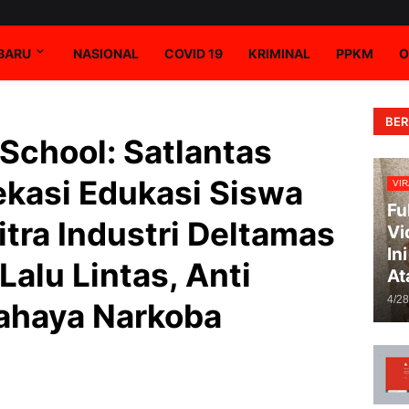
RBARU
NASIONAL
COVID 19
KRIMINAL
PPKM
O
BER
 School: Satlantas
ekasi Edukasi Siswa
VIR
Fu
ra Industri Deltamas
Vi
In
Lalu Lintas, Anti
At
4/2
Bahaya Narkoba