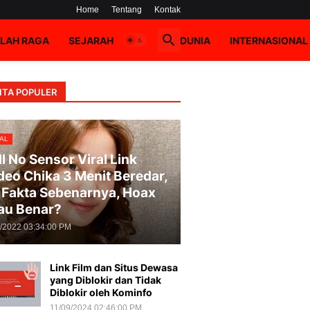
Home
Tentang
Kontak
LAH RAGA
SEJARAH
HOAX
DUNIA
INTERNASIONAL
ITA POPULER
AL
ll No Sensor Viral Link
deo Chika 3 Menit Beredar,
i Fakta Sebenarnya, Hoax
au Benar?
8/2022 03:34:00 PM
Link Film dan Situs Dewasa
yang Diblokir dan Tidak
Diblokir oleh Kominfo
11/09/2024 02:46:00 PM