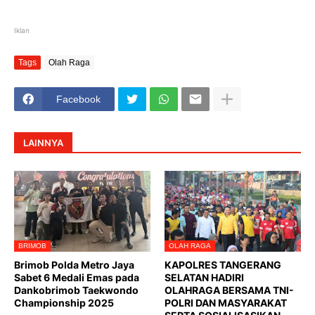
Iklan
Tags
Olah Raga
Facebook
LAINNYA
BRIMOB
OLAH RAGA
Brimob Polda Metro Jaya
KAPOLRES TANGERANG
Sabet 6 Medali Emas pada
SELATAN HADIRI
Dankobrimob Taekwondo
OLAHRAGA BERSAMA TNI-
Championship 2025
POLRI DAN MASYARAKAT