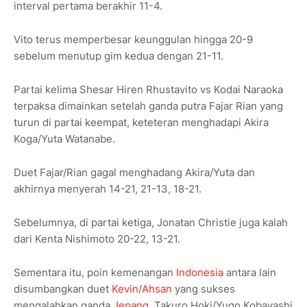
interval pertama berakhir 11-4.
Vito terus memperbesar keunggulan hingga 20-9
sebelum menutup gim kedua dengan 21-11.
Partai kelima Shesar Hiren Rhustavito vs Kodai Naraoka
terpaksa dimainkan setelah ganda putra Fajar Rian yang
turun di partai keempat, keteteran menghadapi Akira
Koga/Yuta Watanabe.
Duet Fajar/Rian gagal menghadang Akira/Yuta dan
akhirnya menyerah 14-21, 21-13, 18-21.
Sebelumnya, di partai ketiga, Jonatan Christie juga kalah
dari Kenta Nishimoto 20-22, 13-21.
Sementara itu, poin kemenangan
Indonesia
antara lain
disumbangkan duet
Kevin
/
Ahsan
yang sukses
mengalahkan ganda
Jepang
, Takuro Hoki/Yugo Kobayashi