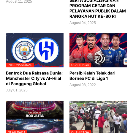
SERTA SOSIALISASIKAN
August 11, 2025
PROGRAM CETAR DAN
PELAYANAN PUBLIK DALAM
RANGKA HUT KE-80 RI
August 04, 2025
INTERNASIONAL
OLAH RAGA
Bentrok Dua Raksasa Dunia:
Persib Kalah Telak dari
Manchester City vs Al-Hilal
Borneo FC di Liga 1
di Panggung Global
August 08, 2022
July 01, 2025
OLAH RAGA
OLAH RAGA