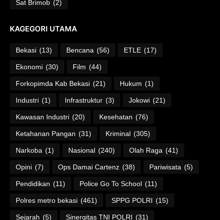
Sat Brimob
(2)
KAGEGORI UTAMA
Bekasi
(13)
Bencana
(56)
ETLE
(17)
Ekonomi
(30)
Film
(44)
Forkopimda Kab Bekasi
(21)
Hukum
(1)
Industri
(1)
Infrastruktur
(3)
Jokowi
(21)
Kawasan Industri
(20)
Kesehatan
(76)
Ketahanan Pangan
(31)
Kriminal
(305)
Narkoba
(1)
Nasional
(240)
Olah Raga
(41)
Opini
(7)
Ops Damai Cartenz
(38)
Pariwisata
(5)
Pendidikan
(11)
Police Go To School
(11)
Polres metro bekasi
(461)
SPPG POLRI
(15)
Sejarah
(5)
Sinergitas TNI POLRI
(31)