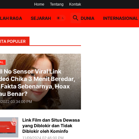
Home
Tentang
Kontak
LAH RAGA
SEJARAH
HOAX
DUNIA
INTERNASIONAL
ITA POPULER
AL
ll No Sensor Viral Link
deo Chika 3 Menit Beredar,
i Fakta Sebenarnya, Hoax
au Benar?
8/2022 03:34:00 PM
Link Film dan Situs Dewasa
yang Diblokir dan Tidak
Diblokir oleh Kominfo
11/09/2024 02:46:00 PM