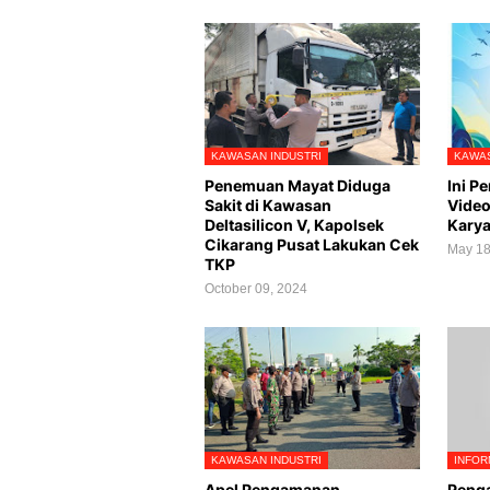
KAWASAN INDUSTRI
KAWAS
Penemuan Mayat Diduga
Ini P
Sakit di Kawasan
Video
Deltasilicon V, Kapolsek
Kary
Cikarang Pusat Lakukan Cek
May 18
TKP
October 09, 2024
KAWASAN INDUSTRI
INFOR
Apel Pengamanan
Peng