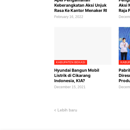
Keberangkatan Aksi Unjuk
Aksi 
Rasa Ke Kantor Menaker RI
Raja 
February 16, 2022
Decemb
KABUPATEN BEKASI
KABUP
Hyundai Bangun Mobil
Pabrik
Listrik di Cikarang
Dires
Indonesia, KIA?
Produ
December 15, 2021
Decemb
Lebih baru