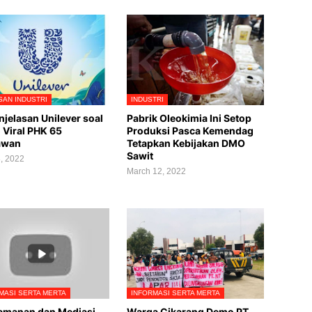
AN INDUSTRI
INDUSTRI
enjelasan Unilever soal
Pabrik Oleokimia Ini Setop
 Viral PHK 65
Produksi Pasca Kemendag
awan
Tetapkan Kebijakan DMO
Sawit
, 2022
March 12, 2022
MASI SERTA MERTA
INFORMASI SERTA MERTA
amanan dan Mediasi
Warga Cikarang Demo PT