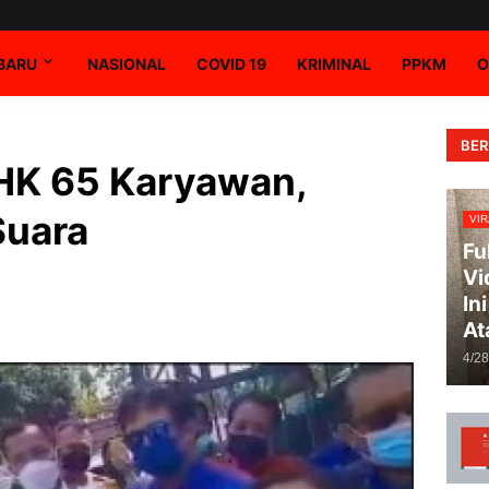
RBARU
NASIONAL
COVID 19
KRIMINAL
PPKM
O
BER
PHK 65 Karyawan,
Suara
VIR
Fu
Vi
In
At
4/2