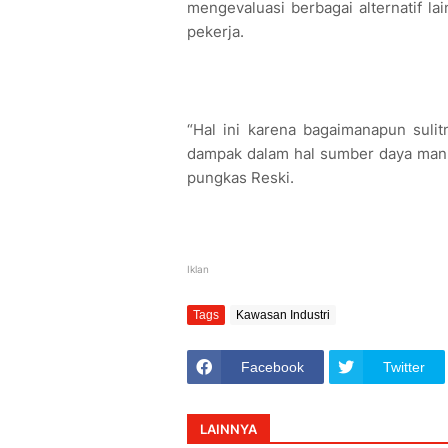
mengevaluasi berbagai alternatif 
pekerja.
“Hal ini karena bagaimanapun sulit
dampak dalam hal sumber daya manusi
pungkas Reski.
Iklan
Tags
Kawasan Industri
Facebook
Twitter
LAINNYA