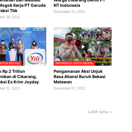
Mogok Kerja PT Garuda
NT Indonesia
Paksi Tbk
December 21, 2021
er 30, 2021
ATEN BEKASI
INFORMASI SERTA MERTA
 Rp 2 Triliun
Pengamanan Aksi Unjuk
mikan di Cikarang,
Rasa Aliansi Buruh Bekasi
ksi Es Krim Joyday
Melawan
er 11, 2021
December 07, 2021
Lebih lama