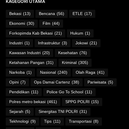
KAGEGORI UTAMA
Bekasi
(13)
Bencana
(56)
ETLE
(17)
Ekonomi
(30)
Film
(44)
Forkopimda Kab Bekasi
(21)
Hukum
(1)
Industri
(1)
Infrastruktur
(3)
Jokowi
(21)
Kawasan Industri
(20)
Kesehatan
(76)
Ketahanan Pangan
(31)
Kriminal
(305)
Narkoba
(1)
Nasional
(240)
Olah Raga
(41)
Opini
(7)
Ops Damai Cartenz
(38)
Pariwisata
(5)
Pendidikan
(11)
Police Go To School
(11)
Polres metro bekasi
(461)
SPPG POLRI
(15)
Sejarah
(5)
Sinergitas TNI POLRI
(31)
Tekhnologi
(9)
Tips
(11)
Transportasi
(8)