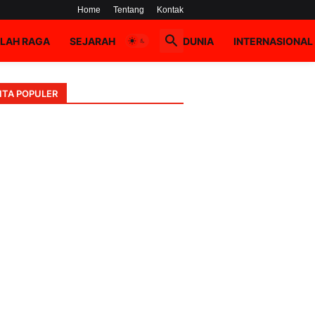
Home
Tentang
Kontak
LAH RAGA
SEJARAH
HOAX
DUNIA
INTERNASIONAL
ITA POPULER