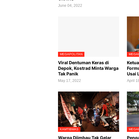
June 04, 2022
MEGAPOLITAN
MEGAP
Viral Dentuman Keras di
Ketua
Depok, Kostrad Minta Warga
Formu
Tak Panik
Usai 
May 17, 2022
April 1
KAMTIBMAS
MEGAP
Warga Diimbau Tak Gelar
Penga