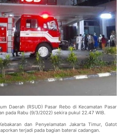
mum Daerah (RSUD) Pasar Rebo di Kecamatan Pasar
an pada Rabu (9/3/2022) sekira pukul 22.47 WIB.
ebakaran dan Penyelamatan Jakarta Timur, Gatot
porkan terjadi pada bagian baterai cadangan.