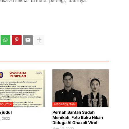
karan sekitar 15 meter persegi," tuturnya.
OLITAN
MEGAPOLITAN
 judul
Pernah Bantah Sudah
Menikah, Foto Buku Nikah
, 2022
Diduga Al Ghazali Viral
May 17, 2022