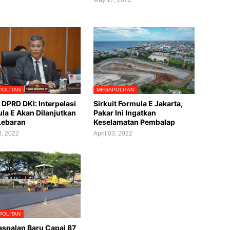
OLITAN
MEGAPOLITAN
 DPRD DKI: Interpelasi
Sirkuit Formula E Jakarta,
la E Akan Dilanjutkan
Pakar Ini Ingatkan
Lebaran
Keselamatan Pembalap
8, 2022
April 03, 2022
OLITAN
spalan Baru Capai 87