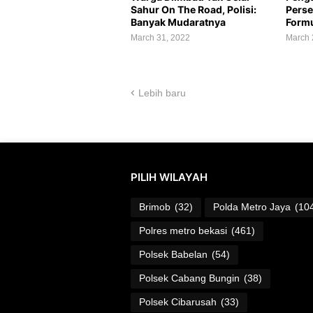
Sahur On The Road, Polisi:
Perse
Banyak Mudaratnya
Formu
March 31, 2022
March 
Lebih baru
PILIH WILAYAH
Brimob
(32)
Polda Metro Jaya
(10
Polres metro bekasi
(461)
Polsek Babelan
(54)
Polsek Cabang Bungin
(38)
Polsek Cibarusah
(33)