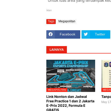
"Untuk luas area yang terdampak keba
Iklan
Tags
Megapolitan
Facebook
Twitter
LAINNYA
MEGAPOLITAN
MEGAP
Link Nonton dan Jadwal
Tanpa
Free Practice 1 dan 2 Jakarta
May 17
E-Prix 2022, Formula E
GRATIS