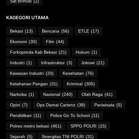
Sat Brimob
(2)
KAGEGORI UTAMA
Bekasi
(13)
Bencana
(56)
ETLE
(17)
Ekonomi
(30)
Film
(44)
Forkopimda Kab Bekasi
(21)
Hukum
(1)
Industri
(1)
Infrastruktur
(3)
Jokowi
(21)
Kawasan Industri
(20)
Kesehatan
(76)
Ketahanan Pangan
(31)
Kriminal
(305)
Narkoba
(1)
Nasional
(240)
Olah Raga
(41)
Opini
(7)
Ops Damai Cartenz
(38)
Pariwisata
(5)
Pendidikan
(11)
Police Go To School
(11)
Polres metro bekasi
(461)
SPPG POLRI
(15)
Sejarah
(5)
Sinergitas TNI POLRI
(31)