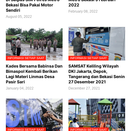
Bekasi Bisa Pakai Motor
2022
Sendiri
February 08, 2022
August 05, 2022
INFORMASI SETIAP SAAT
INFORMASI SETIAP SAAT
Kades Bersama Babinsa Dan
SAMSAT Keliling Wilayah
Bimaspol Kembali Berikan
DKI Jakarta, Depok,
Lagi Materi Linmas Desa
Tangerang dan Bekasi Senin
Pasir Sari
27 Desember 2021
January 04, 2022
December 27, 2021
INFORMASI SETIAP SAAT
INFORMASI SETIAP SAAT