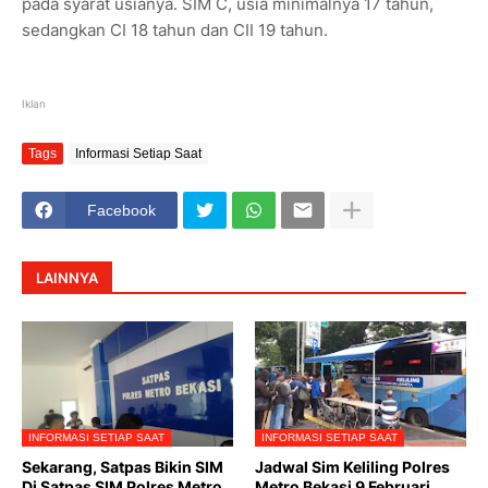
pada syarat usianya. SIM C, usia minimalnya 17 tahun,
sedangkan CI 18 tahun dan CII 19 tahun.
Iklan
Tags
Informasi Setiap Saat
Facebook
LAINNYA
INFORMASI SETIAP SAAT
INFORMASI SETIAP SAAT
Sekarang, Satpas Bikin SIM
Jadwal Sim Keliling Polres
Di Satpas SIM Polres Metro
Metro Bekasi 9 Februari