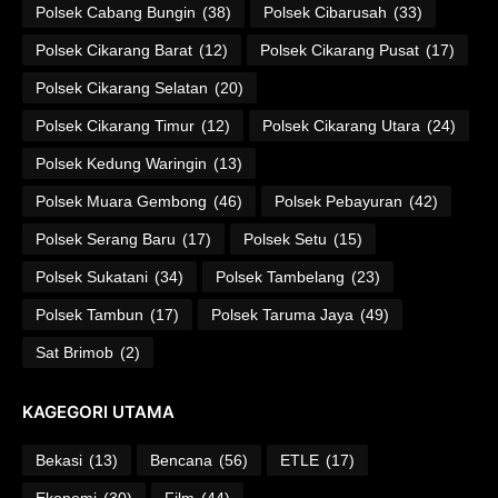
Polsek Cabang Bungin
(38)
Polsek Cibarusah
(33)
Polsek Cikarang Barat
(12)
Polsek Cikarang Pusat
(17)
Polsek Cikarang Selatan
(20)
Polsek Cikarang Timur
(12)
Polsek Cikarang Utara
(24)
Polsek Kedung Waringin
(13)
Polsek Muara Gembong
(46)
Polsek Pebayuran
(42)
Polsek Serang Baru
(17)
Polsek Setu
(15)
Polsek Sukatani
(34)
Polsek Tambelang
(23)
Polsek Tambun
(17)
Polsek Taruma Jaya
(49)
Sat Brimob
(2)
KAGEGORI UTAMA
Bekasi
(13)
Bencana
(56)
ETLE
(17)
Ekonomi
(30)
Film
(44)