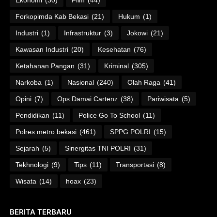
Forkopimda Kab Bekasi
(21)
Hukum
(1)
Industri
(1)
Infrastruktur
(3)
Jokowi
(21)
Kawasan Industri
(20)
Kesehatan
(76)
Ketahanan Pangan
(31)
Kriminal
(305)
Narkoba
(1)
Nasional
(240)
Olah Raga
(41)
Opini
(7)
Ops Damai Cartenz
(38)
Pariwisata
(5)
Pendidikan
(11)
Police Go To School
(11)
Polres metro bekasi
(461)
SPPG POLRI
(15)
Sejarah
(5)
Sinergitas TNI POLRI
(31)
Tekhnologi
(9)
Tips
(11)
Transportasi
(8)
Wisata
(14)
hoax
(23)
BERITA TERBARU