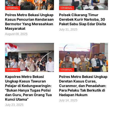
KRIMINAL
KRIMINAL
Polres Metro Bekasi Ungkap
Polsek Cikarang Timur
Kasus Pencurian Kendaraan
Gerebek Kurir Narkoba, 30
Bermotor Yang Meresahkan
Paket Sabu Siap Edar Disita
Masyarakat
July 31, 2025
August 08, 2025
KRIMINAL
KRIMINAL
Kapolres Metro Bekasi
Polres Metro Bekasi Ungkap
Ungkap Kasus Tawuran
Deretan Kasus Curas,
Pelajar di Kedungwaringin:
Curanmor, dan Penadahan:
“Bukan Hanya Tugas Polisi
Para Pelaku Tak Berkutik di
dan Guru, Peran Orang Tua
Hadapan Hukum
Kunci Utama”
July 14, 2025
July 23, 2025