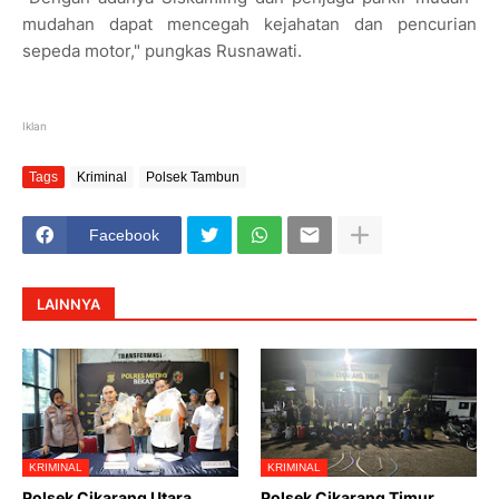
mudahan dapat mencegah kejahatan dan pencurian
sepeda motor," pungkas Rusnawati.
Iklan
Tags
Kriminal
Polsek Tambun
Facebook
LAINNYA
KRIMINAL
KRIMINAL
Polsek Cikarang Utara
Polsek Cikarang Timur