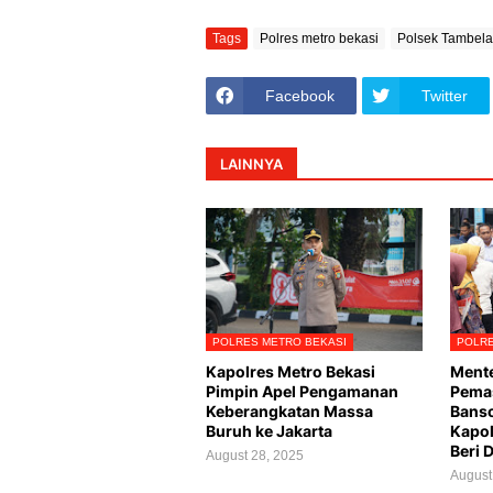
Tags
Polres metro bekasi
Polsek Tambel
Facebook
Twitter
LAINNYA
POLRES METRO BEKASI
POLRE
Kapolres Metro Bekasi
Mente
Pimpin Apel Pengamanan
Pemas
Keberangkatan Massa
Banso
Buruh ke Jakarta
Kapol
Beri 
August 28, 2025
August