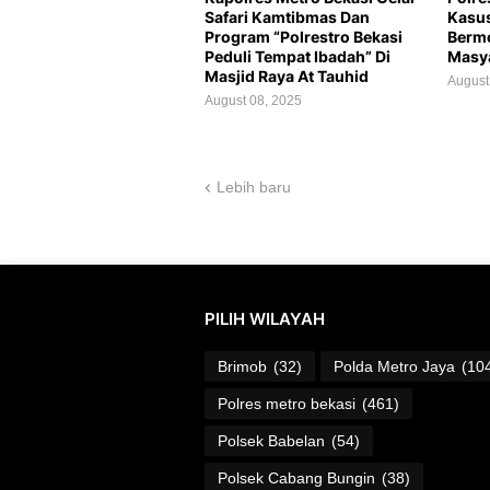
Safari Kamtibmas Dan
Kasus
Program “Polrestro Bekasi
Berm
Peduli Tempat Ibadah” Di
Masy
Masjid Raya At Tauhid
August
August 08, 2025
Lebih baru
PILIH WILAYAH
Brimob
(32)
Polda Metro Jaya
(10
Polres metro bekasi
(461)
Polsek Babelan
(54)
Polsek Cabang Bungin
(38)