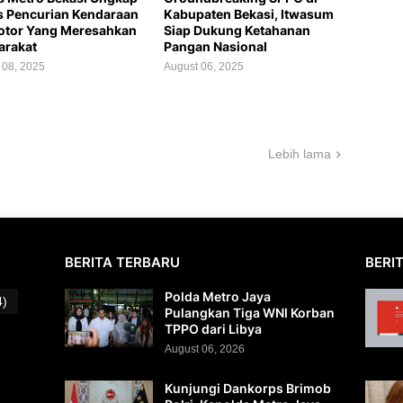
 Pencurian Kendaraan
Kabupaten Bekasi, Itwasum
otor Yang Meresahkan
Siap Dukung Ketahanan
arakat
Pangan Nasional
 08, 2025
August 06, 2025
Lebih lama
BERITA TERBARU
BERI
Polda Metro Jaya
4)
Pulangkan Tiga WNI Korban
TPPO dari Libya
August 06, 2026
Kunjungi Dankorps Brimob