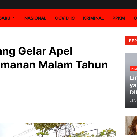
RBARU
NASIONAL
COVID 19
KRIMINAL
PPKM
O
BER
ng Gelar Apel
amanan Malam Tahun
FIL
Li
ya
Di
11/