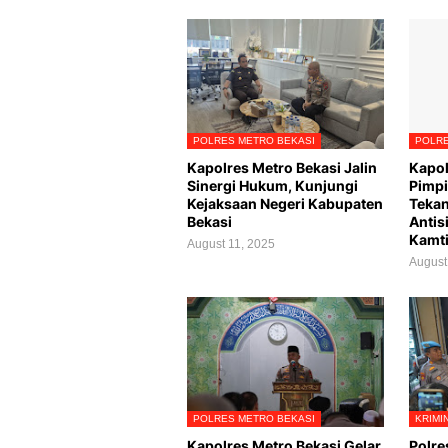
POLRES METRO BEKASI
POLRE
Kapolres Metro Bekasi Jalin
Kapol
Sinergi Hukum, Kunjungi
Pimpi
Kejaksaan Negeri Kabupaten
Tekan
Bekasi
Antis
Kamt
August 11, 2025
August
POLRES METRO BEKASI
KRIMI
Kapolres Metro Bekasi Gelar
Polre