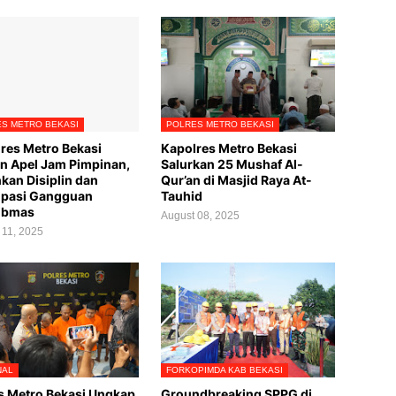
S METRO BEKASI
POLRES METRO BEKASI
res Metro Bekasi
Kapolres Metro Bekasi
n Apel Jam Pimpinan,
Salurkan 25 Mushaf Al-
kan Disiplin dan
Qur’an di Masjid Raya At-
ipasi Gangguan
Tauhid
ibmas
August 08, 2025
 11, 2025
NAL
FORKOPIMDA KAB BEKASI
s Metro Bekasi Ungkap
Groundbreaking SPPG di