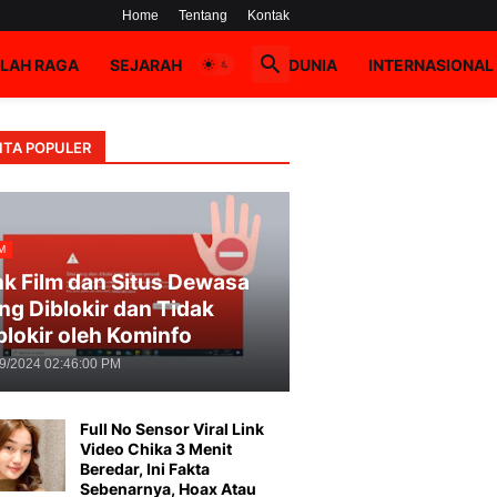
Home
Tentang
Kontak
LAH RAGA
SEJARAH
HOAX
DUNIA
INTERNASIONAL
ITA POPULER
M
nk Film dan Situs Dewasa
ng Diblokir dan Tidak
blokir oleh Kominfo
09/2024 02:46:00 PM
Full No Sensor Viral Link
Video Chika 3 Menit
Beredar, Ini Fakta
Sebenarnya, Hoax Atau