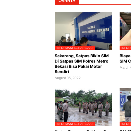
LAINNYA
INFORMASI SETIAP SAAT
INFOR
Sekarang, Satpas Bikin SIM
Biaya
Di Satpas SIM Polres Metro
SIM C
Bekasi Bisa Pakai Motor
March 
Sendiri
August 05, 2022
INFORMASI SETIAP SAAT
INFOR