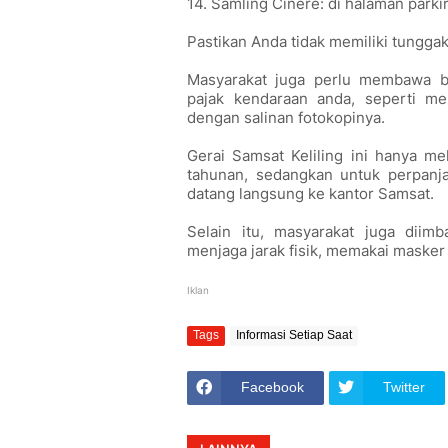
14. Samling Cinere: di halaman parki
Pastikan Anda tidak memiliki tunggak
Masyarakat juga perlu membawa b
pajak kendaraan anda, seperti 
dengan salinan fotokopinya.
Gerai Samsat Keliling ini hanya m
tahunan, sedangkan untuk perpanj
datang langsung ke kantor Samsat.
Selain itu, masyarakat juga dii
menjaga jarak fisik, memakai masker
Iklan
Tags
Informasi Setiap Saat
Facebook
Twitter