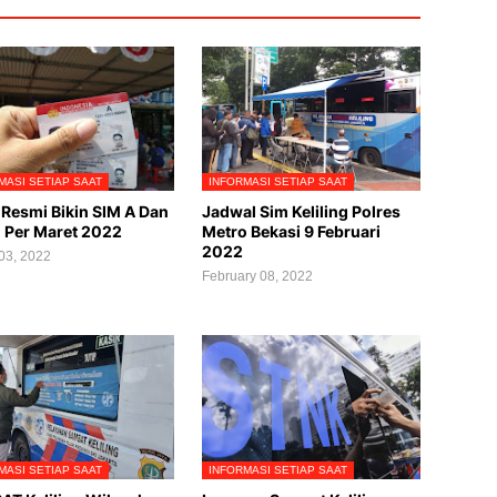
MASI SETIAP SAAT
INFORMASI SETIAP SAAT
 Resmi Bikin SIM A Dan
Jadwal Sim Keliling Polres
 Per Maret 2022
Metro Bekasi 9 Februari
2022
03, 2022
February 08, 2022
MASI SETIAP SAAT
INFORMASI SETIAP SAAT