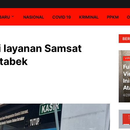
RBARU
NASIONAL
COVID 19
KRIMINAL
PPKM
O
BER
si layanan Samsat
etabek
VIR
Fu
Vi
In
At
4/2