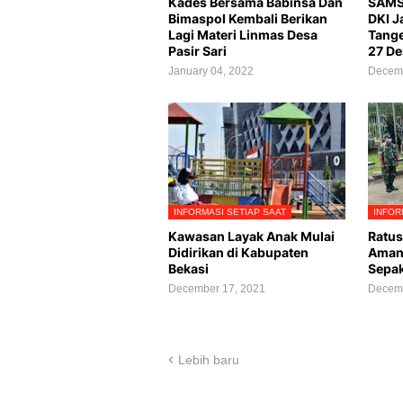
Kades Bersama Babinsa Dan
SAMSA
Bimaspol Kembali Berikan
DKI J
Lagi Materi Linmas Desa
Tange
Pasir Sari
27 D
January 04, 2022
Decemb
INFORMASI SETIAP SAAT
INFOR
Kawasan Layak Anak Mulai
Ratus
Didirikan di Kabupaten
Aman
Bekasi
Sepak
December 17, 2021
Decemb
Lebih baru