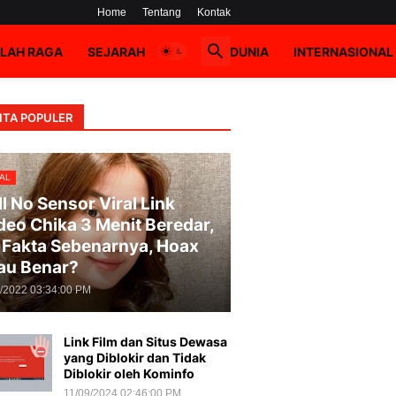
Home
Tentang
Kontak
LAH RAGA
SEJARAH
HOAX
DUNIA
INTERNASIONAL
ITA POPULER
AL
ll No Sensor Viral Link
deo Chika 3 Menit Beredar,
i Fakta Sebenarnya, Hoax
au Benar?
8/2022 03:34:00 PM
Link Film dan Situs Dewasa
yang Diblokir dan Tidak
Diblokir oleh Kominfo
11/09/2024 02:46:00 PM