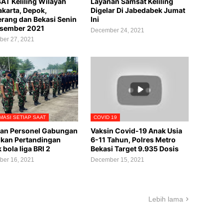
T Keliling Wilayah
Layanan Samsat Keliling
akarta, Depok,
Digelar Di Jabedabek Jumat
rang dan Bekasi Senin
Ini
esember 2021
December 24, 2021
er 27, 2021
MASI SETIAP SAAT
COVID 19
an Personel Gabungan
Vaksin Covid-19 Anak Usia
kan Pertandingan
6-11 Tahun, Polres Metro
 bola liga BRI 2
Bekasi Target 9.935 Dosis
er 16, 2021
December 15, 2021
Lebih lama