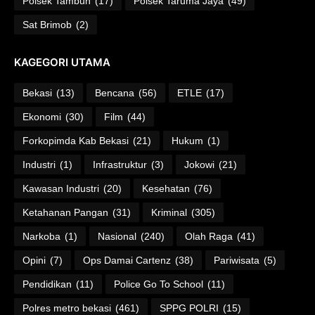
Polsek Tambun
(17)
Polsek Taruma Jaya
(49)
Sat Brimob
(2)
KAGEGORI UTAMA
Bekasi
(13)
Bencana
(56)
ETLE
(17)
Ekonomi
(30)
Film
(44)
Forkopimda Kab Bekasi
(21)
Hukum
(1)
Industri
(1)
Infrastruktur
(3)
Jokowi
(21)
Kawasan Industri
(20)
Kesehatan
(76)
Ketahanan Pangan
(31)
Kriminal
(305)
Narkoba
(1)
Nasional
(240)
Olah Raga
(41)
Opini
(7)
Ops Damai Cartenz
(38)
Pariwisata
(5)
Pendidikan
(11)
Police Go To School
(11)
Polres metro bekasi
(461)
SPPG POLRI
(15)